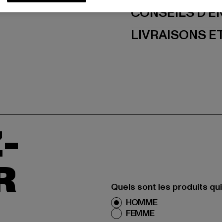
CONSEILS D'E
LIVRAISONS E
-
R
Quels sont les produits qu
HOMME
FEMME