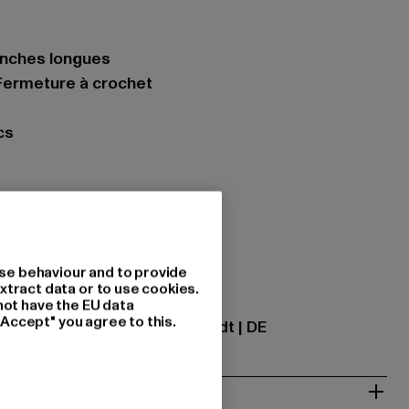
nches longues
Fermeture à crochet
cs
 darkrose
iau: 100% Polyester
se behaviour and to provide
xtract data or to use cookies.
tional GmbH |
info@tbint.de
not have the EU data
"Accept" you agree to this.
traße 7 | 64372 Ober-Ramstadt | DE