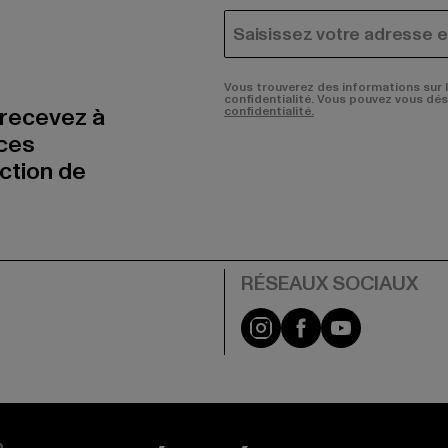
COURRIEL
Vous trouverez des informations sur 
confidentialité. Vous pouvez vous dé
 recevez à
confidentialité.
nces
uction de
Visit our Instagram pa
Visit our Facebo
Visit our Y