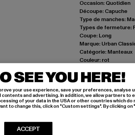
Occasion: Quotidien
Découpe: Capuche
Type de manches: Ma
Types de fermeture: 
Coupe: Long
Marque: Urban Classi
Catégorie: Manteaux
Couleur: rot
Couleur du fabricant:
O SEE YOU HERE!
Composition du matér
Art.Nr: TB2375-01472
rove your use experience, save your preferences, analyse u
ontents and advertising. In addition, we allow partners to e
Fabricant: TB Interna
ocessing of your data in the USA or other countries which do 
ant to change this, click on "Custom settings". By clicking on 
Dr.-Robert-Murjahn-S
TAILLE
ACCEPT