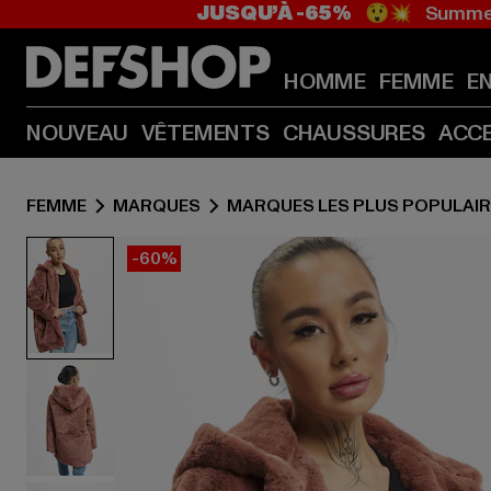
JUSQU’À -65%
😲💥 Summer
HOMME
FEMME
E
NOUVEAU
VÊTEMENTS
CHAUSSURES
ACC
FEMME
MARQUES
MARQUES LES PLUS POPULAI
-60%