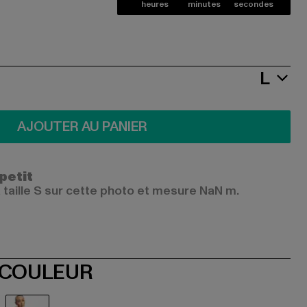
heures
minutes
secondes
L
AJOUTER AU PANIER
 petit
 taille S sur cette photo et mesure NaN m.
 COULEUR