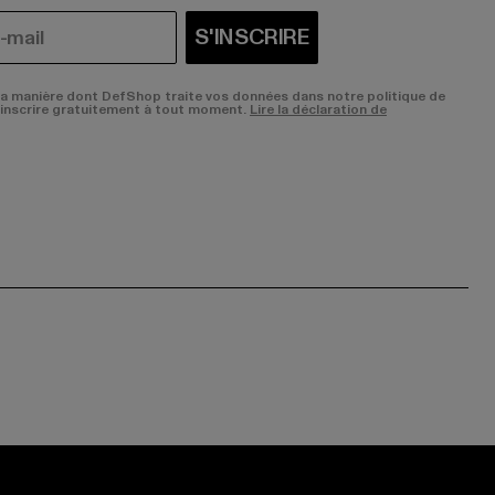
S'INSCRIRE
la manière dont DefShop traite vos données dans notre politique de
sinscrire gratuitement à tout moment.
Lire la déclaration de
ge:
ok page:
ouTube channel: