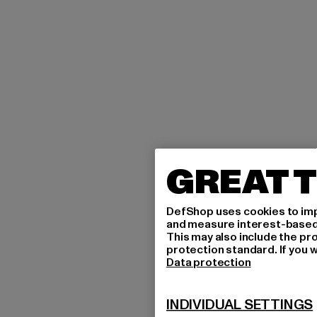
GREAT T
DefShop uses cookies to imp
and measure interest-based c
This may also include the pr
protection standard. If you w
Data protection
INDIVIDUAL SETTINGS