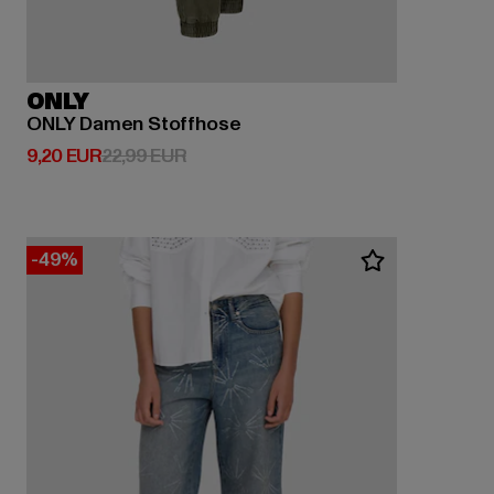
ONLY
ONLY Damen Stoffhose
Prix courant: 9,20 EUR
Prix en promotion: 22,99 EUR
9,20 EUR
22,99 EUR
-49%