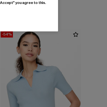
ONLY
"Accept" you agree to this.
ONLBROOKE
Prix courant: 29,99 EUR
29,99 EUR
-54%