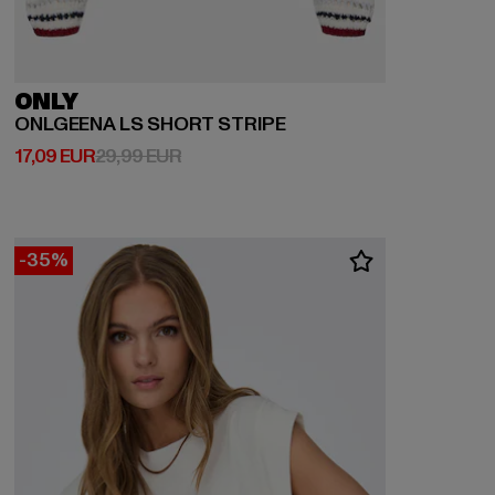
ONLY
ONLGEENA LS SHORT STRIPE
Prix courant: 17,09 EUR
Prix en promotion: 29,99 EUR
17,09 EUR
29,99 EUR
-35%