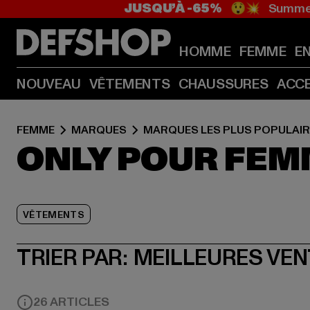
JUSQU’À -65%
😲💥 Summer
HOMME
FEMME
E
NOUVEAU
VÊTEMENTS
CHAUSSURES
ACC
FEMME
MARQUES
MARQUES LES PLUS POPULAI
ONLY POUR FEM
VÊTEMENTS
TRIER PAR:
MEILLEURES VE
26 ARTICLES