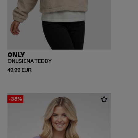
ONLY
ONLSIENA TEDDY
Prix courant: 49,99 EUR
49,99 EUR
-38%