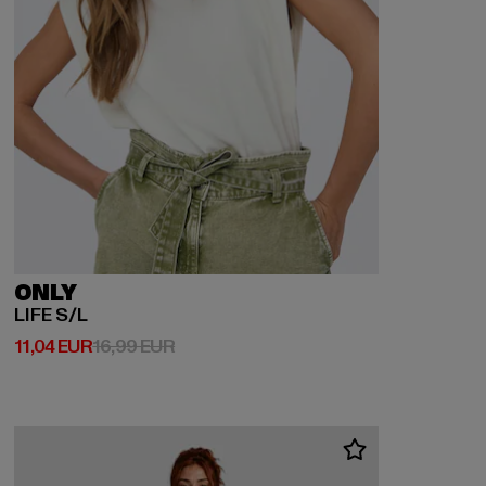
ONLY
LIFE S/L
Prix courant: 11,04 EUR
Prix en promotion: 16,99 EUR
11,04 EUR
16,99 EUR