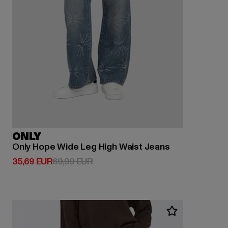
ONLY
Only Hope Wide Leg High Waist Jeans
Prix courant: 35,69 EUR
Prix en promotion: 69,99 EUR
35,69 EUR
69,99 EUR