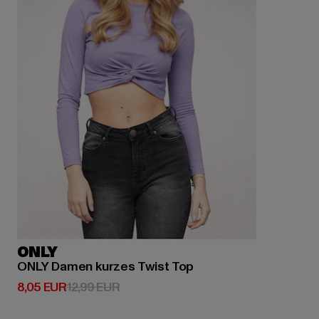
ONLY
ONLY Damen kurzes Twist Top
Prix courant: 8,05 EUR
Prix en promotion: 12,99 EUR
8,05 EUR
12,99 EUR