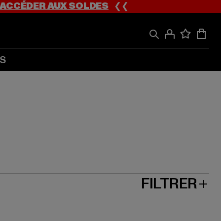
ACCÉDER AUX SOLDES
❮❮
S
FILTRER