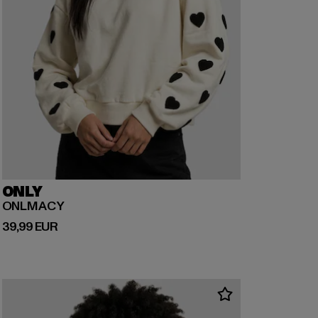
ONLY
ONLMACY
Prix courant: 39,99 EUR
39,99 EUR