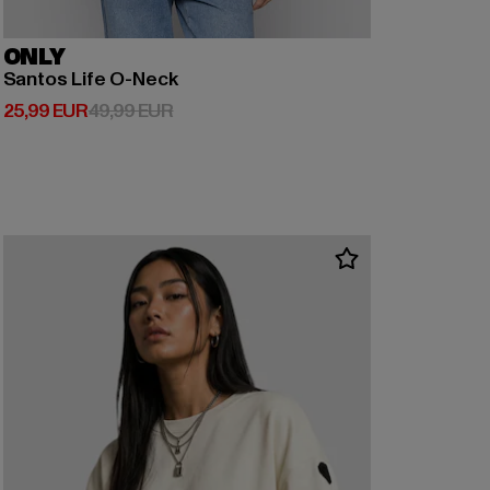
ONLY
Santos Life O-Neck
Prix courant: 25,99 EUR
Prix en promotion: 49,99 EUR
25,99 EUR
49,99 EUR