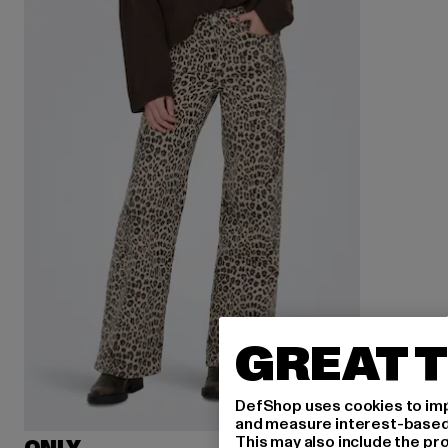
GREAT T
DefShop uses cookies to imp
and measure interest-based c
This may also include the pr