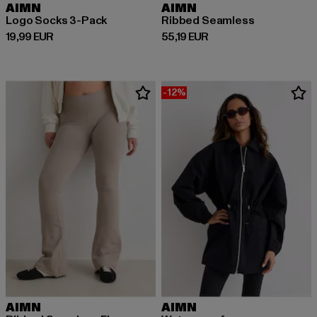
AIMN
AIMN
Logo Socks 3-Pack
Ribbed Seamless
Prix courant: 19,99 EUR
Prix courant: 55,19 EUR
19,99 EUR
55,19 EUR
-12%
AIMN
AIMN