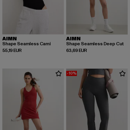
AIMN
AIMN
Shape Seamless Cami
Shape Seamless Deep Cut
Prix courant: 55,19 EUR
Prix courant: 63,69 EUR
55,19 EUR
63,69 EUR
-10%