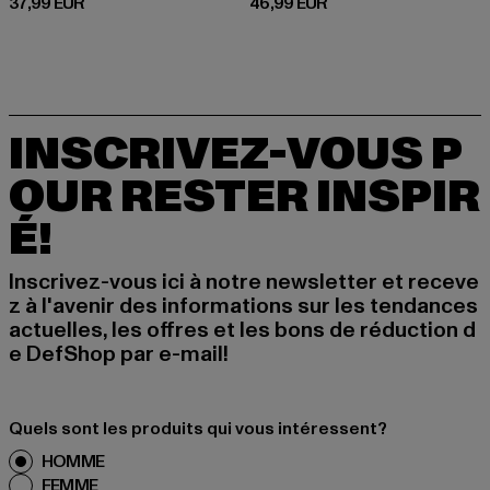
Prix courant: 37,99 EUR
Prix courant: 46,99 EUR
37,99 EUR
46,99 EUR
INSCRIVEZ-VOUS P
OUR RESTER INSPIR
É!
Inscrivez-vous ici à notre newsletter et receve
z à l'avenir des informations sur les tendances
actuelles, les offres et les bons de réduction d
e DefShop par e-mail!
Quels sont les produits qui vous intéressent?
HOMME
FEMME