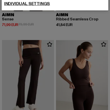
INDIVIDUAL SETTINGS
AIMN
AIMN
Sense
Ribbed Seamless Crop
Prix courant: 71,99 EUR
Prix en promotion: 79,99 EUR
Prix courant: 41,84 EUR
71,99 EUR
79,99 EUR
41,84 EUR