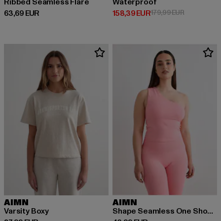
Ribbed Seamless Flare
Waterproof
Prix courant: 63,69 EUR
Prix courant: 158,39 EUR
Prix en prom
63,69 EUR
158,39 EUR
179,99 EUR
AIMN
AIMN
Varsity Boxy
Shape Seamless One Shoulder Bralette