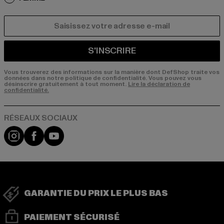
COURRIEL
S'INSCRIRE
Vous trouverez des informations sur la manière dont DefShop traite vos
données dans notre politique de confidentialité. Vous pouvez vous
désinscrire gratuitement à tout moment.
Lire la déclaration de
confidentialité.
Visit our Instagram page:
Visit our Facebook page:
Visit our YouTube channel:
GARANTIE DU PRIX LE PLUS BAS
PAIEMENT SÉCURISÉ