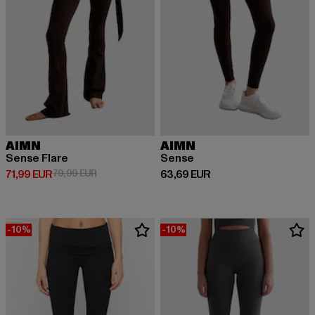
AIMN
AIMN
Sense Flare
Sense
Prix courant: 71,99 EUR
Prix en promotion: 79,99 EUR
Prix courant: 63,69 EUR
71,99 EUR
79,99 EUR
63,69 EUR
-10%
-10%