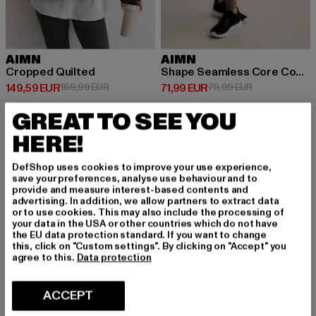
AIMN
AIMN
Cropped Quilted
Shape Seamless Core Control
Prix courant: 149,59 EUR
Prix en promotion: 169,99 EUR
Prix courant: 71,99 EUR
Prix en promot
149,59 EUR
169,99 EUR
71,99 EUR
79,99 EUR
GREAT TO SEE YOU
HERE!
-10%
DefShop uses cookies to improve your use experience,
save your preferences, analyse use behaviour and to
provide and measure interest-based contents and
advertising. In addition, we allow partners to extract data
or to use cookies. This may also include the processing of
your data in the USA or other countries which do not have
the EU data protection standard. If you want to change
this, click on "Custom settings". By clicking on "Accept" you
agree to this.
Data protection
ACCEPT