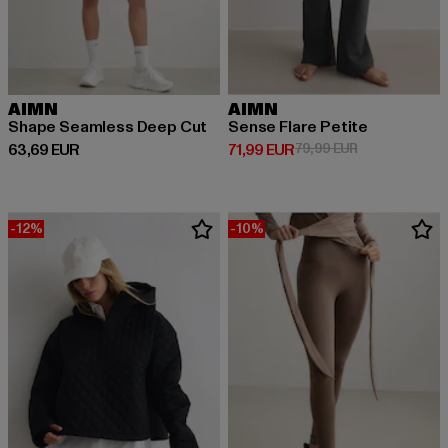
AIMN
AIMN
Shape Seamless Deep Cut
Sense Flare Petite
Prix courant: 63,69 EUR
Prix courant: 71,99 EUR
Prix en promot
63,69 EUR
71,99 EUR
79,99 EUR
-12%
-10%