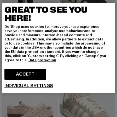
GREAT TO SEE YOU
HERE!
DefShop uses cookies to improve your use experience,
save your preferences, analyse use behaviour and to
provide and measure interest-based contents and
ADIDAS ORIGINALS
advertising. In addition, we allow partners to extract data
Originals
ADIDAS ORIGINALS
or to use cookies. This may also include the processing of
Prix courant: 22,05 EUR
Prix en promotion: 44,99 EUR
22,05 EUR
44,99 EUR
Campus 00s W
your data in the USA or other countries which do not have
the EU data protection standard. If you want to change
Prix courant: 56,40 EUR
Prix en promo
56,40 EUR
119,99 EUR
this, click on "Custom settings". By clicking on "Accept" you
agree to this.
Data protection
ACCEPT
-53%
INDIVIDUAL SETTINGS