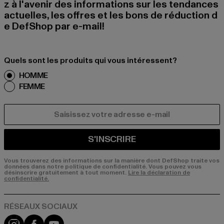
z à l'avenir des informations sur les tendances
actuelles, les offres et les bons de réduction d
e DefShop par e-mail!
Quels sont les produits qui vous intéressent?
HOMME
FEMME
COURRIEL
S'INSCRIRE
Vous trouverez des informations sur la manière dont DefShop traite vos
données dans notre politique de confidentialité. Vous pouvez vous
désinscrire gratuitement à tout moment.
Lire la déclaration de
confidentialité.
Visit our Instagram page:
Visit our Facebook page:
Visit our YouTube channel: