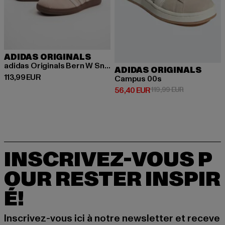
ADIDAS ORIGINALS
adidas Originals Bern W Sneakers
ADIDAS ORIGINALS
Prix courant: 113,99 EUR
113,99 EUR
Campus 00s
Prix courant: 56,40 EUR
Prix en promo
56,40 EUR
119,99 EUR
INSCRIVEZ-VOUS P
OUR RESTER INSPIR
É!
Inscrivez-vous ici à notre newsletter et receve