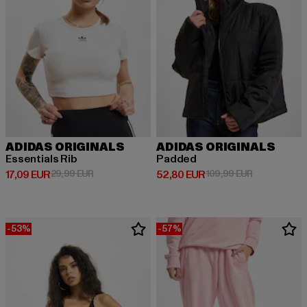
ADIDAS ORIGINALS
ADIDAS ORIGINALS
Essentials Rib
Padded
Prix courant: 17,09 EUR
Prix en promotion: 29,99 EUR
Prix courant: 52,80 EUR
Prix en prom
17,09 EUR
29,99 EUR
52,80 EUR
109,99 EUR
-53%
-57%