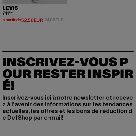
LEVIS
711™
Prix courant: A partir de 52,50 EUR
Prix en promotion: 124,99 EUR
a partir de
52,50 EUR
124,99 EUR
INSCRIVEZ-VOUS P
OUR RESTER INSPIR
É!
Inscrivez-vous ici à notre newsletter et receve
z à l'avenir des informations sur les tendances
actuelles, les offres et les bons de réduction d
e DefShop par e-mail!