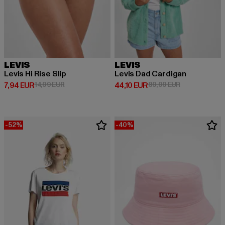
LEVIS
LEVIS
Levis Hi Rise Slip
Levis Dad Cardigan
Prix courant: 7,94 EUR
Prix en promotion: 14,99 EUR
Prix courant: 44,10 EUR
Prix en promot
7,94 EUR
14,99 EUR
44,10 EUR
89,99 EUR
-52%
-40%