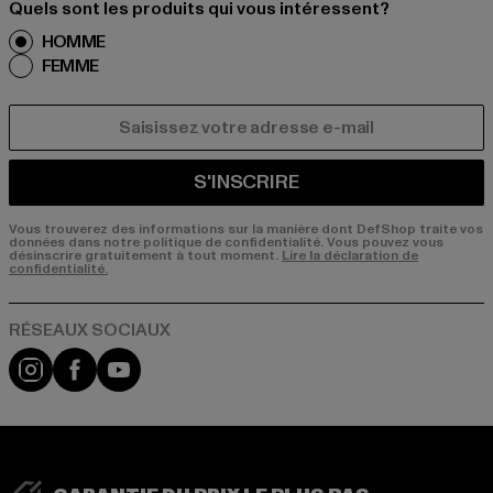
Quels sont les produits qui vous intéressent?
HOMME
FEMME
COURRIEL
S'INSCRIRE
Vous trouverez des informations sur la manière dont DefShop traite vos
données dans notre politique de confidentialité. Vous pouvez vous
désinscrire gratuitement à tout moment.
Lire la déclaration de
confidentialité.
Visit our Instagram page:
Visit our Facebook page:
Visit our YouTube channel: