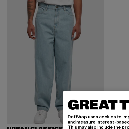
GREAT T
DefShop uses cookies to imp
and measure interest-based c
This may also include the pr