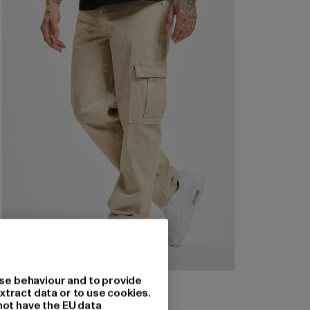
se behaviour and to provide
DANGEROUS DNGRS
xtract data or to use cookies.
Swank
not have the EU data