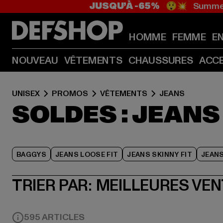
JUSQU’À -65%
😲💥 Summer
HOMME
FEMME
E
NOUVEAU
VÊTEMENTS
CHAUSSURES
ACC
UNISEX
PROMOS
VÊTEMENTS
JEANS
SOLDES : JEANS
BAGGYS
JEANS LOOSE FIT
JEANS SKINNY FIT
JEAN
TRIER PAR:
MEILLEURES VE
595 ARTICLES