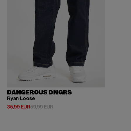
DANGEROUS DNGRS
Ryan Loose
Prix courant: 35,99 EUR
Prix en promotion: 59,99 EUR
35,99 EUR
59,99 EUR