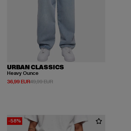
URBAN CLASSICS
Heavy Ounce
Prix courant: 36,99 EUR
Prix en promotion: 49,99 EUR
36,99 EUR
49,99 EUR
-58%