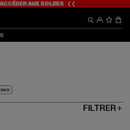
ACCÉDER AUX SOLDES
❮❮
S
EANS
FILTRER