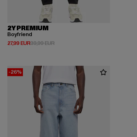
2Y PREMIUM
Boyfriend
Prix courant: 27,99 EUR
Prix en promotion: 39,99 EUR
27,99 EUR
39,99 EUR
-26%