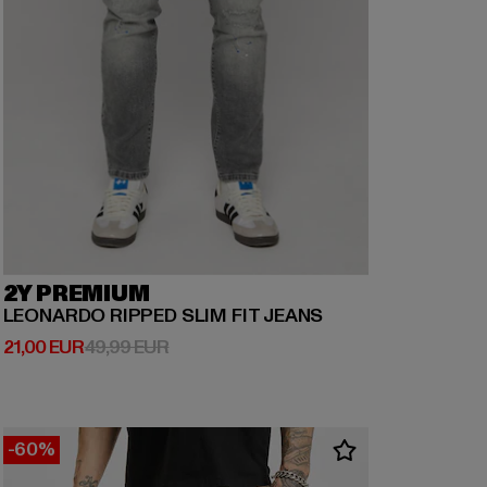
2Y PREMIUM
LEONARDO RIPPED SLIM FIT JEANS
Prix courant: 21,00 EUR
Prix en promotion: 49,99 EUR
21,00 EUR
49,99 EUR
-60%