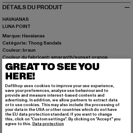
DÉTAILS DU PRODUIT
HAVAIANAS
LUNA POINT
Marque: Havaianas
Catégorie: Thong Sandals
Couleur: braun
Couleur du fabricant: amaranth/sunset orange
GREAT TO SEE YOU
Matériau supérieur: autre matière
Doublure: autres matières
HERE!
Art.Nr: 4149921-23965
DefShop uses cookies to improve your use experience,
save your preferences, analyse use behaviour and to
Fabricant: Urban Styles Agency GmbH & Co. KG |
provide and measure interest-based contents and
agentur@urbanstylesagency.com
advertising. In addition, we allow partners to extract data
or to use cookies. This may also include the processing of
Schanzenstraße 41 | 51063 Köln | DE
your data in the USA or other countries which do not have
the EU data protection standard. If you want to change
this, click on "Custom settings". By clicking on "Accept" you
agree to this.
Data protection
TAILLE