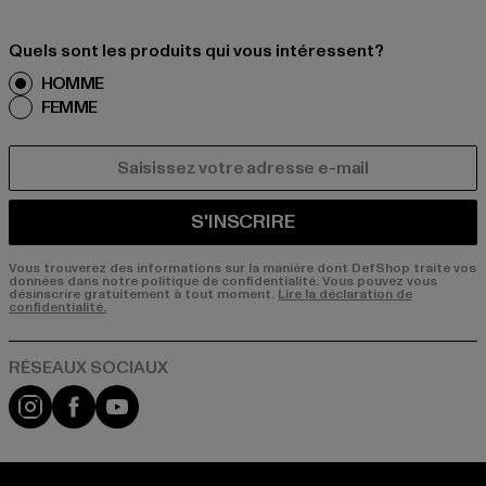
Quels sont les produits qui vous intéressent?
HOMME
FEMME
COURRIEL
S'INSCRIRE
Vous trouverez des informations sur la manière dont DefShop traite vos
données dans notre politique de confidentialité. Vous pouvez vous
désinscrire gratuitement à tout moment.
Lire la déclaration de
confidentialité.
Visit our Instagram page:
Visit our Facebook page:
Visit our YouTube channel: