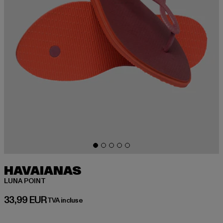
HAVAIANAS
LUNA POINT
Prix courant: 33,99 EUR
33,99 EUR
TVA incluse