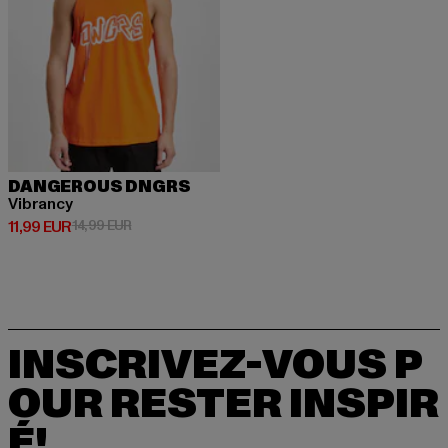
DANGEROUS DNGRS
Vibrancy
Prix courant: 11,99 EUR
Prix en promotion: 14,99 EUR
11,99 EUR
14,99 EUR
INSCRIVEZ-VOUS P
OUR RESTER INSPIR
É!