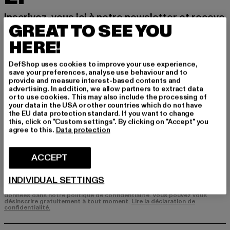
Inscrivez-vous ici à notre newsletter et receve
GREAT TO SEE YOU
z à l'avenir des informations sur les tendances
actuelles, les offres et les bons de réduction d
HERE!
e DefShop par e-mail!
DefShop uses cookies to improve your use experience,
save your preferences, analyse use behaviour and to
provide and measure interest-based contents and
Quels sont les produits qui vous intéressent?
advertising. In addition, we allow partners to extract data
or to use cookies. This may also include the processing of
HOMME
your data in the USA or other countries which do not have
FEMME
the EU data protection standard. If you want to change
this, click on "Custom settings". By clicking on "Accept" you
agree to this.
Data protection
COURRIEL
ACCEPT
S'INSCRIRE
INDIVIDUAL SETTINGS
Vous trouverez des informations sur la manière dont DefShop traite vos
données dans notre politique de confidentialité. Vous pouvez vous
désinscrire gratuitement à tout moment.
Lire la déclaration de
confidentialité.