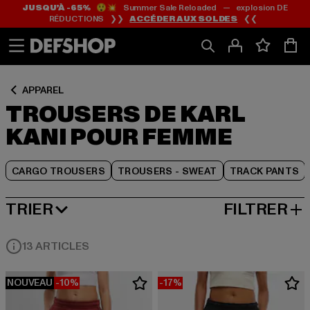
JUSQU’À -65%
😲💥 Summer Sale Reloaded — explosion DE
Passer
Passer
Passer
RÉDUCTIONS ❯❯
ACCÉDER AUX SOLDES
❮❮
au
au
au
Contenu
Pied
Grille
de
de
page
produits
APPAREL
TROUSERS DE KARL
KANI POUR FEMME
CARGO TROUSERS
TROUSERS - SWEAT
TRACK PANTS
TRIER
FILTRER
MEILLEURES VENTES
13 ARTICLES
NOUVEAU
-10%
-17%