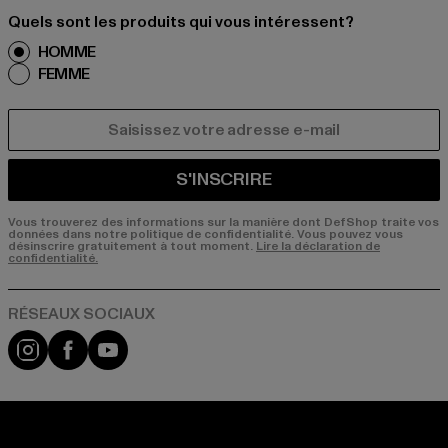
Quels sont les produits qui vous intéressent?
HOMME
FEMME
COURRIEL
S'INSCRIRE
Vous trouverez des informations sur la manière dont DefShop traite vos
données dans notre politique de confidentialité. Vous pouvez vous
désinscrire gratuitement à tout moment.
Lire la déclaration de
confidentialité.
Visit our Instagram page:
Visit our Facebook page:
Visit our YouTube channel: