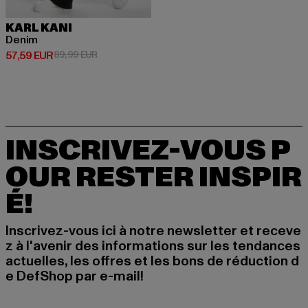
KARL KANI
Denim
Prix courant: 57,59 EUR
Prix en promotion: 89,99 EUR
57,59 EUR
89,99 EUR
INSCRIVEZ-VOUS P
OUR RESTER INSPIR
É!
Inscrivez-vous ici à notre newsletter et receve
z à l'avenir des informations sur les tendances
actuelles, les offres et les bons de réduction d
e DefShop par e-mail!