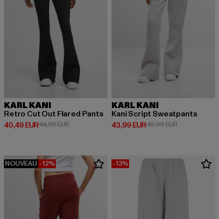
KARL KANI
KARL KANI
Retro Cut Out Flared Pants
Kani Script Sweatpants
Prix courant: 40,49 EUR
Prix en promotion: 44,99 EUR
Prix courant: 43,99 EUR
Prix en promo
40,49 EUR
44,99 EUR
43,99 EUR
49,99 EUR
NOUVEAU
-12%
-13%