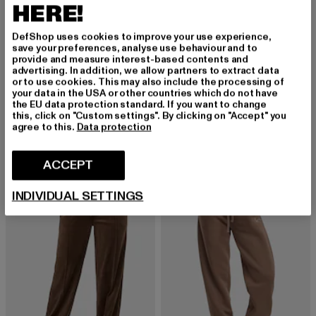
HERE!
DefShop uses cookies to improve your use experience,
save your preferences, analyse use behaviour and to
provide and measure interest-based contents and
advertising. In addition, we allow partners to extract data
or to use cookies. This may also include the processing of
your data in the USA or other countries which do not have
KARL KANI
KARL KANI
the EU data protection standard. If you want to change
Serif
Signature Essential Cycling
this, click on "Custom settings". By clicking on "Accept" you
Prix courant: 58,64 EUR
Prix en promotion: 114,99 EUR
Prix courant: 28,49 EUR
agree to this.
Data protection
58,64 EUR
114,99 EUR
28,49 EUR
ACCEPT
-25%
-12%
INDIVIDUAL SETTINGS