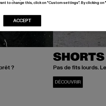
ant to change this, click on "Custom settings". By clicking on 
ACCEPT
SHORTS
prêt ?
Pas de fits lourds. Le