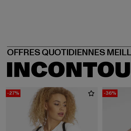
INCONTO
-27%
-36%