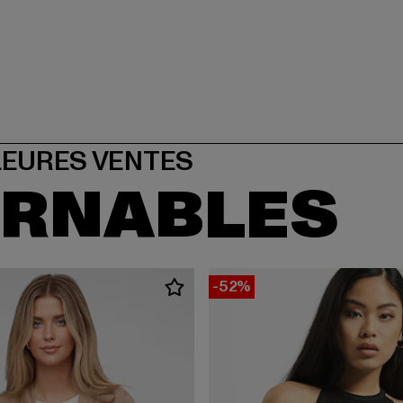
URNABLES
-52%