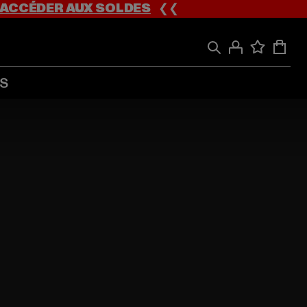
ACCÉDER AUX SOLDES
❮❮
S