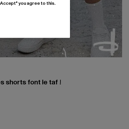
"Accept" you agree to this.
s shorts font le taf !