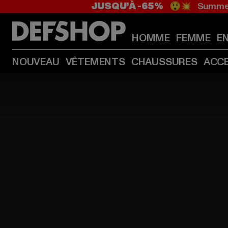
JUSQU’À -65%
😲💥 Summer
HOMME
FEMME
E
NOUVEAU
VÊTEMENTS
CHAUSSURES
ACC
Page d'inscription de la catégorie Femme