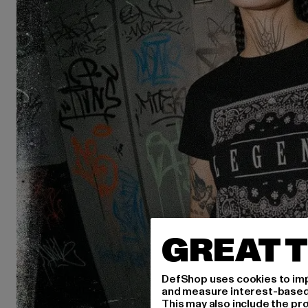
GREAT T
DefShop uses cookies to imp
and measure interest-based c
This may also include the pr