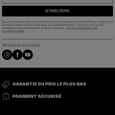
S'INSCRIRE
Vous trouverez des informations sur la manière dont DefShop traite vos
données dans notre politique de confidentialité. Vous pouvez vous
désinscrire gratuitement à tout moment.
Lire la déclaration de
confidentialité.
Visit our Instagram page:
Visit our Facebook page:
Visit our YouTube channel:
GARANTIE DU PRIX LE PLUS BAS
PAIEMENT SÉCURISÉ