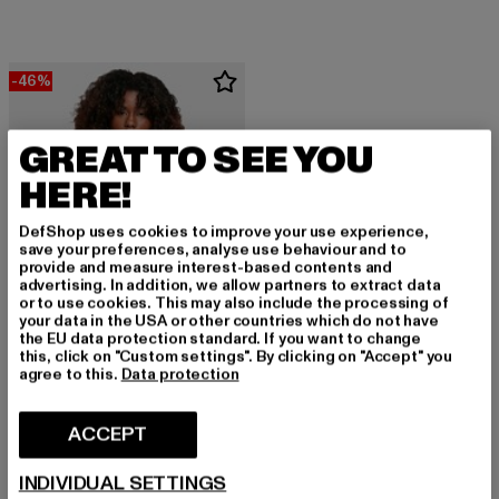
-46%
GREAT TO SEE YOU
HERE!
DefShop uses cookies to improve your use experience,
save your preferences, analyse use behaviour and to
provide and measure interest-based contents and
advertising. In addition, we allow partners to extract data
or to use cookies. This may also include the processing of
your data in the USA or other countries which do not have
the EU data protection standard. If you want to change
this, click on "Custom settings". By clicking on "Accept" you
agree to this.
Data protection
URBAN CLASSICS
Ladies Rib Babylock Triangle
ACCEPT
Prix courant: 18,89 EUR
Prix en promotion: 34,99 EUR
18,89 EUR
34,99 EUR
INDIVIDUAL SETTINGS