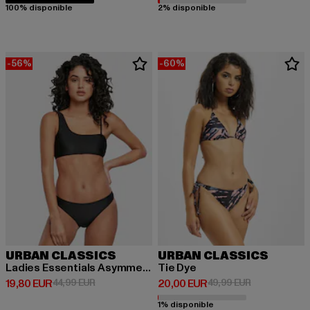
100% disponible
2% disponible
-56%
-60%
URBAN CLASSICS
URBAN CLASSICS
Ladies Essentials Asymmetric Tank Top
Tie Dye
Prix courant: 19,80 EUR
Prix en promotion: 44,99 EUR
Prix courant: 20,00 EUR
Prix en promo
19,80 EUR
44,99 EUR
20,00 EUR
49,99 EUR
1% disponible