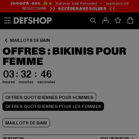
JUSQU’À -65%
😲💥 Summer Sale Reloaded — explosion DE
Passer
Passer
Passer
RÉDUCTIONS ❯❯
ACCÉDER AUX SOLDES
❮❮
au
au
au
Contenu
Pied
Grille
de
de
page
produits
MAILLOTS DE BAIN
OFFRES : BIKINIS POUR
FEMME
03
32
46
heures
minutes
secondes
OFFRES QUOTIDIENNES POUR HOMMES
OFFRES QUOTIDIENNES POUR LES FEMMES
MAILLOTS DE BAIN