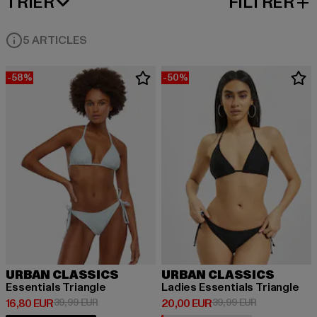
TRIER
FILTRER
MEILLEURES VENTES
5 ARTICLES
-58%
-50%
URBAN CLASSICS
URBAN CLASSICS
Essentials Triangle
Ladies Essentials Triangle
Prix courant: 16,80 EUR
Prix en promotion: 39,99 EUR
Prix courant: 20,00 EUR
Prix en promo
16,80 EUR
39,99 EUR
20,00 EUR
39,99 EUR