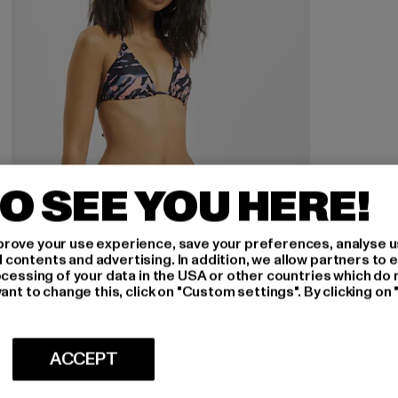
O SEE YOU HERE!
rove your use experience, save your preferences, analyse u
ontents and advertising. In addition, we allow partners to e
ocessing of your data in the USA or other countries which do 
ant to change this, click on "Custom settings". By clicking on 
URBAN CLASSICS
Tie Dye
ACCEPT
Prix courant: 20,00 EUR
Prix en promotion: 49,99 EUR
20,00 EUR
49,99 EUR