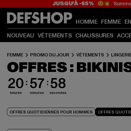
JUSQU’À -65%
😲💥 Summer
HOMME
FEMME
E
NOUVEAU
VÊTEMENTS
CHAUSSURES
ACC
FEMME
PROMO DU JOUR
VÊTEMENTS
LINGERI
OFFRES : BIKIN
20
57
57
heures
minutes
secondes
OFFRES QUOTIDIENNES POUR HOMMES
OFFRES QUOTI