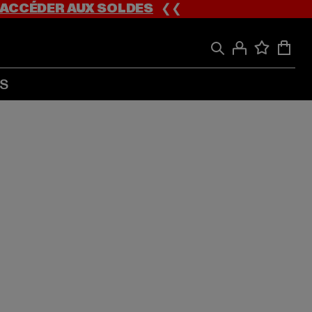
ACCÉDER AUX SOLDES
❮❮
S