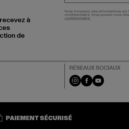
Vous trouverez des informations sur 
confidentialité. Vous pouvez vous dé
 recevez à
confidentialité.
nces
uction de
Visit our Instagram pa
Visit our Facebo
Visit our Y
PAIEMENT SÉCURISÉ