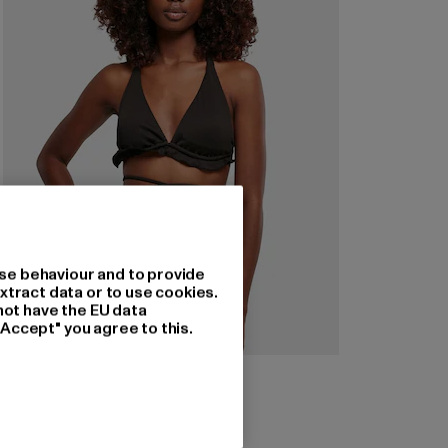
se behaviour and to provide
xtract data or to use cookies.
not have the EU data
"Accept" you agree to this.
URBAN CLASSICS
Ladies Rib Babylock Triangle
Prix courant: 18,89 EUR
Prix en promotion: 34,99 EUR
18,89 EUR
34,99 EUR