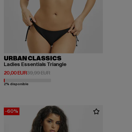
URBAN CLASSICS
Ladies Essentials Triangle
Prix courant: 20,00 EUR
Prix en promotion: 39,99 EUR
20,00 EUR
39,99 EUR
2% disponible
-60%