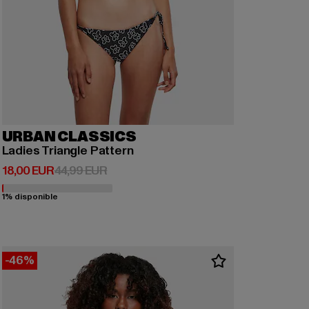
URBAN CLASSICS
Ladies Triangle Pattern
Prix courant: 18,00 EUR
Prix en promotion: 44,99 EUR
18,00 EUR
44,99 EUR
1% disponible
-46%