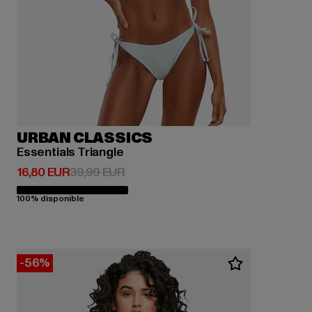
URBAN CLASSICS
Essentials Triangle
Prix courant: 16,80 EUR
Prix en promotion: 39,99 EUR
16,80 EUR
39,99 EUR
100% disponible
-56%