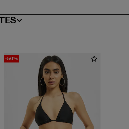
NTES
-50%