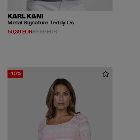
KARL KANI
Metal Signature Teddy Os
Prix courant: 50,39 EUR
Prix en promotion: 89,99 EUR
50,39 EUR
89,99 EUR
-10%