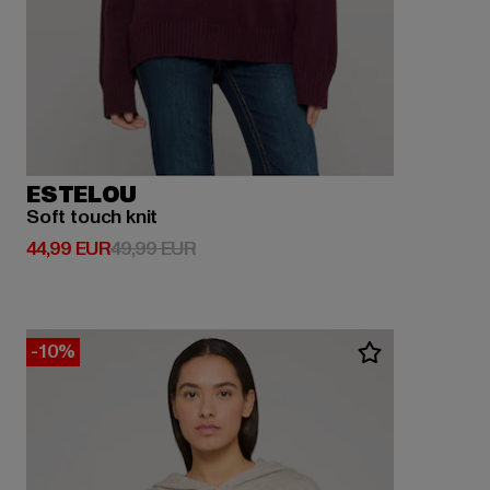
ESTELOU
Soft touch knit
Prix courant: 44,99 EUR
Prix en promotion: 49,99 EUR
44,99 EUR
49,99 EUR
-10%