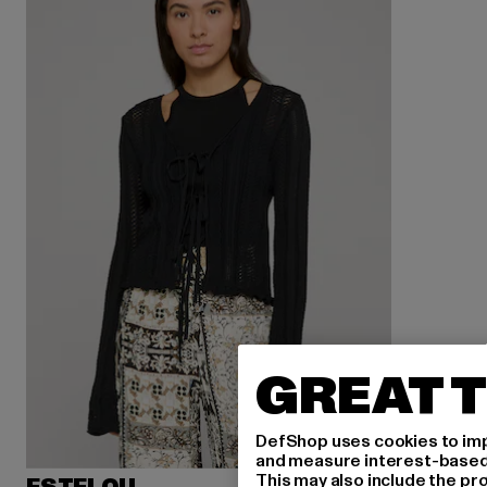
GREAT T
DefShop uses cookies to imp
and measure interest-based c
This may also include the pr