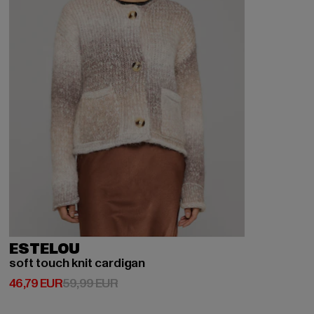
ESTELOU
soft touch knit cardigan
Prix courant: 46,79 EUR
Prix en promotion: 59,99 EUR
46,79 EUR
59,99 EUR