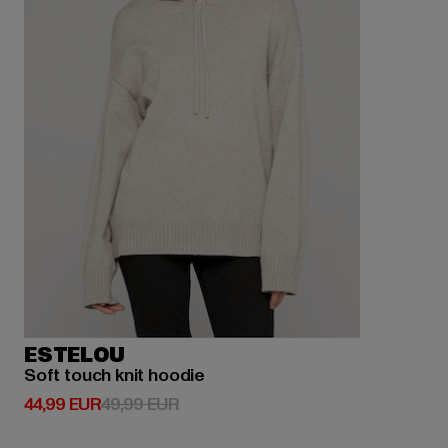
ESTELOU
Soft touch knit hoodie
Prix courant: 44,99 EUR
Prix en promotion: 49,99 EUR
44,99 EUR
49,99 EUR