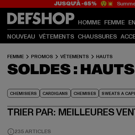
JUSQU’À -65%
😲💥 Summer
HOMME
FEMME
E
NOUVEAU
VÊTEMENTS
CHAUSSURES
ACC
FEMME
PROMOS
VÊTEMENTS
HAUTS
SOLDES : HAUT
CHEMISIERS
CARDIGANS
CHEMISES
SWEATS A CAP
TRIER PAR:
MEILLEURES VE
235 ARTICLES