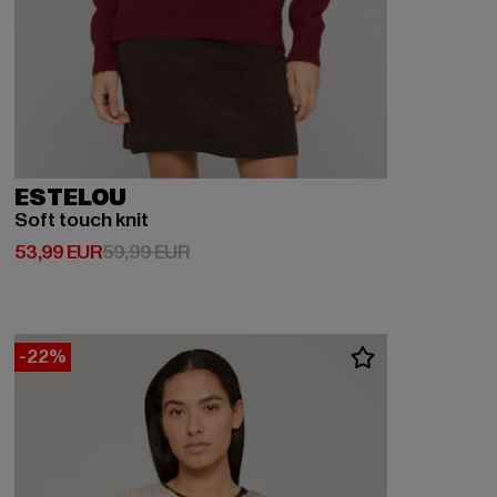
ESTELOU
Soft touch knit
Prix courant: 53,99 EUR
Prix en promotion: 59,99 EUR
53,99 EUR
59,99 EUR
-22%