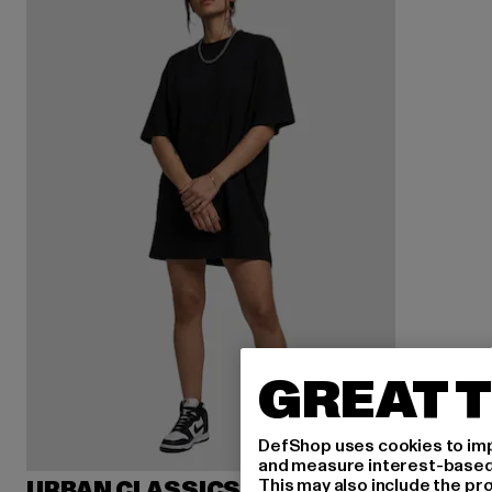
GREAT T
DefShop uses cookies to imp
and measure interest-based c
This may also include the pr
URBAN CLASSICS