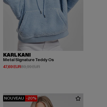
KARL KANI
Metal Signature Teddy Os
Prix courant: 47,69 EUR
Prix en promotion: 89,99 EUR
47,69 EUR
89,99 EUR
NOUVEAU
-20%