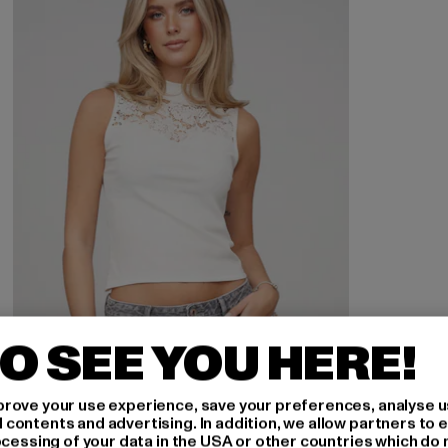
O SEE YOU HERE!
rove your use experience, save your preferences, analyse u
ontents and advertising. In addition, we allow partners to e
ocessing of your data in the USA or other countries which do 
CLOUD5IVE