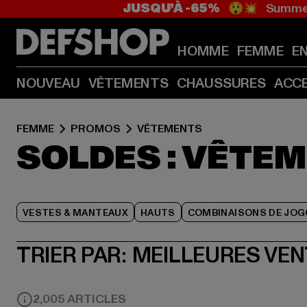
JUSQU’À -65%
😲💥 Summer
HOMME
FEMME
E
NOUVEAU
VÊTEMENTS
CHAUSSURES
ACC
FEMME
PROMOS
VÊTEMENTS
SOLDES : VÊTE
VESTES & MANTEAUX
HAUTS
COMBINAISONS DE JOG
TRIER PAR:
MEILLEURES VE
2,005 ARTICLES