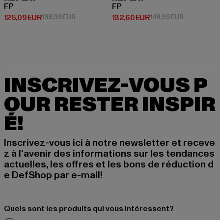
FP
FP
Prix courant: 125,09 EUR
Prix en promotion: 138,99 EUR
Prix courant: 132,60 EUR
Prix en prom
125,09 EUR
138,99 EUR
132,60 EUR
148,99 EUR
INSCRIVEZ-VOUS P
OUR RESTER INSPIR
É!
Inscrivez-vous ici à notre newsletter et receve
z à l'avenir des informations sur les tendances
actuelles, les offres et les bons de réduction d
e DefShop par e-mail!
Quels sont les produits qui vous intéressent?