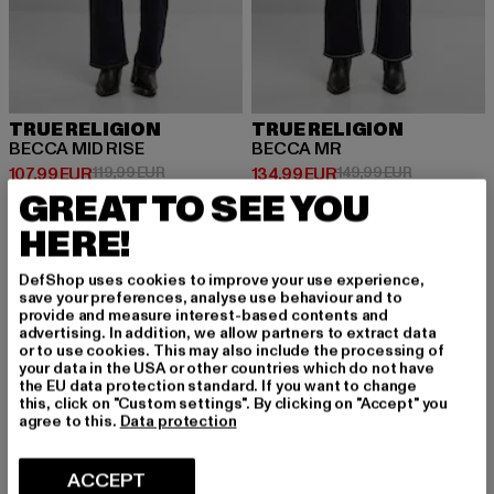
TRUE RELIGION
TRUE RELIGION
BECCA MID RISE
BECCA MR
Prix courant: 107,99 EUR
Prix en promotion: 119,99 EUR
Prix courant: 134,99 EUR
Prix en prom
107,99 EUR
119,99 EUR
134,99 EUR
149,99 EUR
GREAT TO SEE YOU
HERE!
-13%
-33%
DefShop uses cookies to improve your use experience,
save your preferences, analyse use behaviour and to
provide and measure interest-based contents and
advertising. In addition, we allow partners to extract data
or to use cookies. This may also include the processing of
your data in the USA or other countries which do not have
the EU data protection standard. If you want to change
this, click on "Custom settings". By clicking on "Accept" you
agree to this.
Data protection
ACCEPT