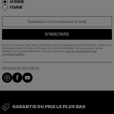
HOMME
FEMME
COURRIEL
S'INSCRIRE
Vous trouverez des informations sur la manière dont DefShop traite vos
données dans notre politique de confidentialité. Vous pouvez vous
désinscrire gratuitement à tout moment.
Lire la déclaration de
confidentialité.
Visit our Instagram page:
Visit our Facebook page:
Visit our YouTube channel:
GARANTIE DU PRIX LE PLUS BAS