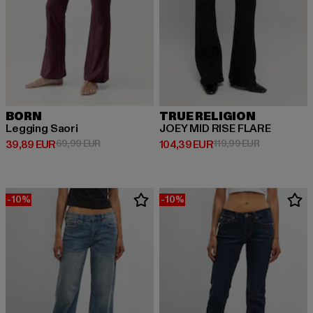
BORN
TRUE RELIGION
Legging Saori
JOEY MID RISE FLARE
Prix courant: 39,89 EUR
Prix en promotion: 69,99 EUR
Prix courant: 104,39 EUR
Prix en prom
39,89 EUR
69,99 EUR
104,39 EUR
119,99 EUR
-10%
-10%