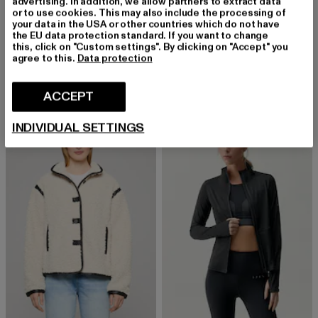
advertising. In addition, we allow partners to extract data
or to use cookies. This may also include the processing of
your data in the USA or other countries which do not have
AIMN
NOISY MAY
the EU data protection standard. If you want to change
Sense
NMIVORY
this, click on "Custom settings". By clicking on "Accept" you
agree to this.
Data protection
Prix courant: 71,99 EUR
Prix en promotion: 79,99 EUR
Prix courant: 37,19 EUR
Prix en promot
71,99 EUR
79,99 EUR
37,19 EUR
59,99 EUR
ACCEPT
-40%
-43%
INDIVIDUAL SETTINGS