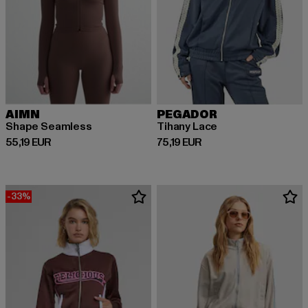
AIMN
PEGADOR
Shape Seamless
Tihany Lace
Prix courant: 55,19 EUR
Prix courant: 75,19 EUR
55,19 EUR
75,19 EUR
-33%