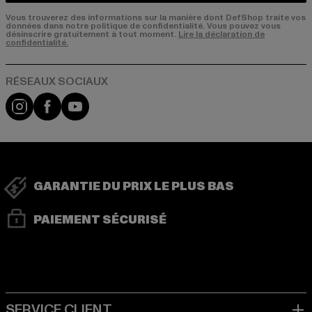
Vous trouverez des informations sur la manière dont DefShop traite vos
données dans notre politique de confidentialité. Vous pouvez vous
désinscrire gratuitement à tout moment.
Lire la déclaration de
confidentialité.
Visit our Instagram page:
Visit our Facebook page:
Visit our YouTube channel:
GARANTIE DU PRIX LE PLUS BAS
PAIEMENT SÉCURISÉ