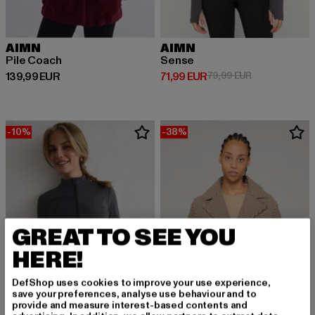
AIMN
AIMN
Pile Coach
Sense
Prix courant: 139,99 EUR
Prix courant: 71,99 EUR
Prix en promot
139,99 EUR
71,99 EUR
79,99 EUR
-10%
-38%
GREAT TO SEE YOU
HERE!
DefShop uses cookies to improve your use experience,
save your preferences, analyse use behaviour and to
provide and measure interest-based contents and