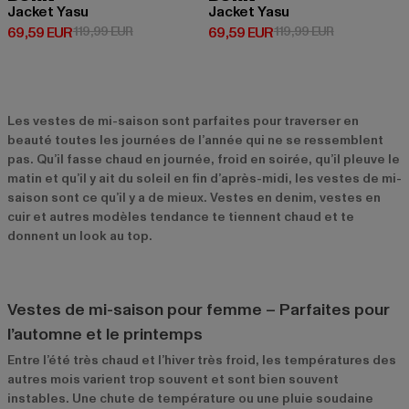
Jacket Yasu
Jacket Yasu
Prix courant: 69,59 EUR
Prix en promotion: 119,99 EUR
Prix courant: 69,59 EUR
Prix en promo
69,59 EUR
119,99 EUR
69,59 EUR
119,99 EUR
Les vestes de mi-saison sont parfaites pour traverser en
beauté toutes les journées de l’année qui ne se ressemblent
pas. Qu’il fasse chaud en journée, froid en soirée, qu’il pleuve le
matin et qu’il y ait du soleil en fin d’après-midi, les vestes de mi-
saison sont ce qu’il y a de mieux. Vestes en denim, vestes en
cuir et autres modèles tendance te tiennent chaud et te
donnent un look au top.
Vestes de mi-saison pour femme – Parfaites pour
l’automne et le printemps
Entre l’été très chaud et l’hiver très froid, les températures des
autres mois varient trop souvent et sont bien souvent
instables. Une chute de température ou une pluie soudaine