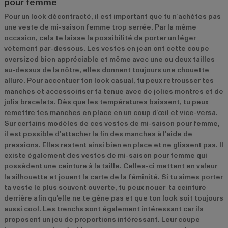
pour femme
Pour un look décontracté, il est important que tu n’achètes pas
une veste de mi-saison femme trop serrée. Par la même
occasion, cela te laisse la possibilité de porter un léger
vêtement par-dessous. Les vestes en jean ont cette coupe
oversized bien appréciable et même avec une ou deux tailles
au-dessus de la nôtre, elles donnent toujours une chouette
allure. Pour accentuer ton look casual, tu peux retrousser tes
manches et accessoiriser ta tenue avec de jolies montres et de
jolis bracelets. Dès que les températures baissent, tu peux
remettre tes manches en place en un coup d’œil et vice-versa.
Sur certains modèles de ces vestes de mi-saison pour femme,
il est possible d’attacher la fin des manches à l’aide de
pressions. Elles restent ainsi bien en place et ne glissent pas. Il
existe également des vestes de mi-saison pour femme qui
possèdent une ceinture à la taille. Celles-ci mettent en valeur
la silhouette et jouent la carte de la féminité. Si tu aimes porter
ta veste le plus souvent ouverte, tu peux nouer ta ceinture
derrière afin qu’elle ne te gêne pas et que ton look soit toujours
aussi cool. Les trenchs sont également intéressant car ils
proposent un jeu de proportions intéressant. Leur coupe