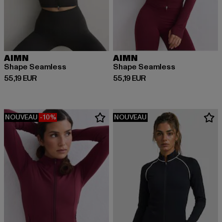
AIMN
AIMN
Shape Seamless
Shape Seamless
Prix courant: 55,19 EUR
Prix courant: 55,19 EUR
55,19 EUR
55,19 EUR
NOUVEAU
-10%
NOUVEAU