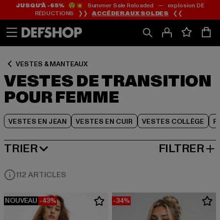
JUSQU’À -65%
😲💥 Summer Sale Reloaded — explosion DE
Passer
Passer
Passer
RÉDUCTIONS ❯❯
ACCÉDER AUX SOLDES
❮❮
au
au
au
Contenu
Pied
Grille
de
de
page
produits
VESTES & MANTEAUX
VESTES DE TRANSITION
POUR FEMME
VESTES EN JEAN
VESTES EN CUIR
VESTES COLLÈGE
P
TRIER
FILTRER
MEILLEURES VENTES
112 ARTICLES
NOUVEAU
-43%
-34%