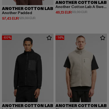
ANOTHER COTTON LAB
Another Cotton Lab A Sweater Vest
ANOTHER COTTON LAB
Prix courant: 46,13 EUR
Prix en promot
46,13 EUR
69,90 EUR
Another Padded
Prix courant: 97,43 EUR
Prix en promotion: 129,90 EUR
97,43 EUR
129,90 EUR
-60%
-14%
ANOTHER COTTON LAB
ANOTHER COTTON LAB