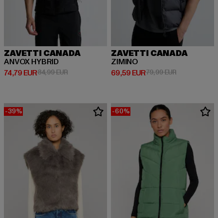
ZAVETTI CANADA
ZAVETTI CANADA
ANVOX HYBRID
ZIMINO
Prix courant: 74,79 EUR
Prix en promotion: 84,99 EUR
Prix courant: 69,59 EUR
Prix en promo
74,79 EUR
84,99 EUR
69,59 EUR
79,99 EUR
-39%
-60%