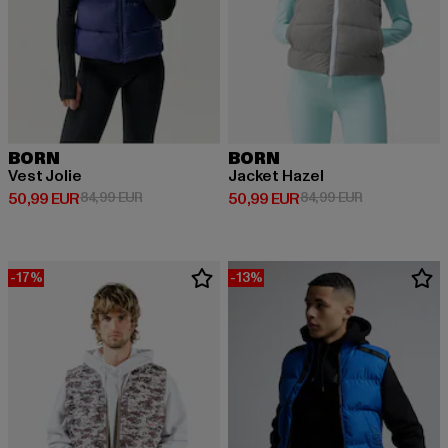
BORN
BORN
Vest Jolie
Jacket Hazel
Prix courant: 50,99 EUR
Prix en promotion: 84,99 EUR
Prix courant: 50,99 EUR
Prix en promo
50,99 EUR
84,99 EUR
50,99 EUR
84,99 EUR
-17%
-13%