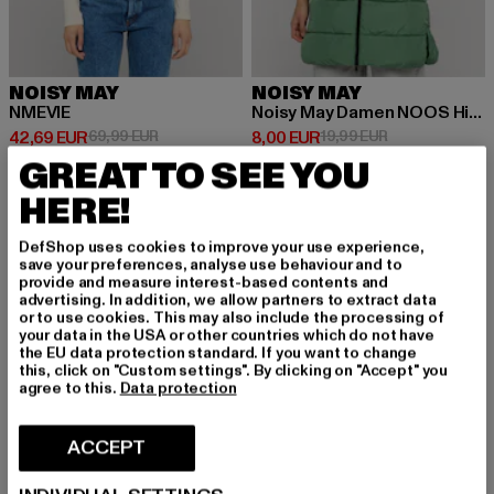
NOISY MAY
NOISY MAY
NMEVIE
Noisy May Damen NOOS High
Prix courant: 42,69 EUR
Prix en promotion: 69,99 EUR
Prix courant: 8,00 EUR
Prix en promoti
42,69 EUR
69,99 EUR
8,00 EUR
19,99 EUR
GREAT TO SEE YOU
HERE!
-10%
-12%
DefShop uses cookies to improve your use experience,
save your preferences, analyse use behaviour and to
provide and measure interest-based contents and
advertising. In addition, we allow partners to extract data
or to use cookies. This may also include the processing of
your data in the USA or other countries which do not have
the EU data protection standard. If you want to change
this, click on "Custom settings". By clicking on "Accept" you
agree to this.
Data protection
ACCEPT