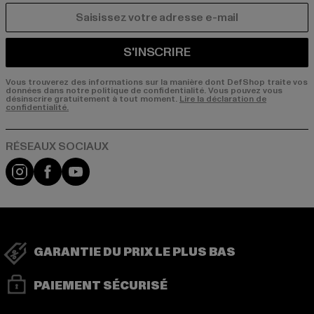
COURRIEL
S'INSCRIRE
Vous trouverez des informations sur la manière dont DefShop traite vos
données dans notre politique de confidentialité. Vous pouvez vous
désinscrire gratuitement à tout moment.
Lire la déclaration de
confidentialité.
Visit our Instagram page:
Visit our Facebook page:
Visit our YouTube channel:
GARANTIE DU PRIX LE PLUS BAS
PAIEMENT SÉCURISÉ