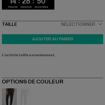
14
28
50
heures
minutes
secondes
SIZE
TAILLE
SÉLECTIONNER
AJOUTER AU PANIER
L'article taille normalement
OPTIONS DE COULEUR