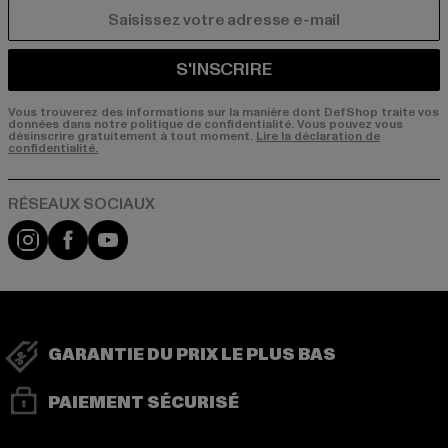
COURRIEL
S'INSCRIRE
Vous trouverez des informations sur la manière dont DefShop traite vos
données dans notre politique de confidentialité. Vous pouvez vous
désinscrire gratuitement à tout moment.
Lire la déclaration de
confidentialité.
Visit our Instagram page:
Visit our Facebook page:
Visit our YouTube channel:
GARANTIE DU PRIX LE PLUS BAS
PAIEMENT SÉCURISÉ