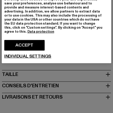
Marque: 2Y Premium
save your preferences, analyse use behaviour and to
provide and measure interest-based contents and
Catégorie: Pantalons & Shorts
advertising. In addition, we allow partners to extract data
Couleur: grau
or to use cookies. This may also include the processing of
your data in the USA or other countries which do not have
Couleur du fabricant: grey
the EU data protection standard. If you want to change
Composition du matériau: 70% Coton, 27% Polyester,
this, click on "Custom settings". By clicking on "Accept" you
agree to this.
Data protection
3% Élasthanne
Art.Nr: P1044CPP-00111
ACCEPT
Fabricant: 2Y Premium GmbH |
info@2y-studios.com
INDIVIDUAL SETTINGS
Hollefeldstraße 16 | 48282 Emsdetten | DE
TAILLE
CONSEILS D'ENTRETIEN
LIVRAISONS ET RETOURS