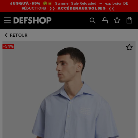
JUSQU’À -65%
😲💥 Summer Sale Reloaded — explosion DE
Passer
Passer
RÉDUCTIONS ❯❯
ACCÉDER AUX SOLDES
❮❮
au
au
Contenu
Pied
de
RETOUR
page
-34%