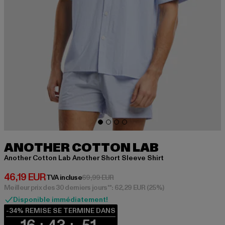
ANOTHER COTTON LAB
Another Cotton Lab Another Short Sleeve Shirt
Prix courant: 46,19 EUR
46,19 EUR
Prix en promotion: 69,99 EUR
TVA incluse
69,99 EUR
Meilleur prix des 30 derniers jours**: 62,29 EUR
(25%)
Disponible immédiatement!
-34% REMISE SE TERMINE DANS