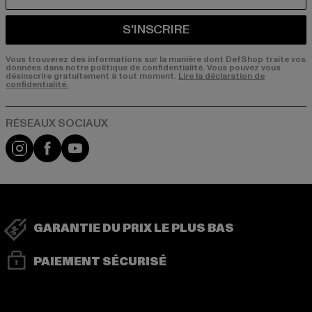
S'INSCRIRE
Vous trouverez des informations sur la manière dont DefShop traite vos
données dans notre politique de confidentialité. Vous pouvez vous
désinscrire gratuitement à tout moment.
Lire la déclaration de
confidentialité.
Visit our Instagram page:
Visit our Facebook page:
Visit our YouTube channel:
GARANTIE DU PRIX LE PLUS BAS
PAIEMENT SÉCURISÉ