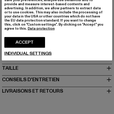
Catégorie: Long Sleeve Shirt
provide and measure interest-based contents and
Couleur: blau
advertising. In addition, we allow partners to extract data
or to use cookies. This may also include the processing of
Couleur du fabricant: blue
your data in the USA or other countries which do not have
Composition du matériau: 100% Coton
the EU data protection standard. If you want to change
this, click on "Custom settings". By clicking on "Accept" you
Art.Nr: PD00003418-00064
agree to this.
Data protection
Fabricant: Urban Styles Agency GmbH & Co. KG |
ACCEPT
agentur@urbanstylesagency.com
Schanzenstraße 41 | 51063 Köln | DE
INDIVIDUAL SETTINGS
TAILLE
CONSEILS D'ENTRETIEN
LIVRAISONS ET RETOURS