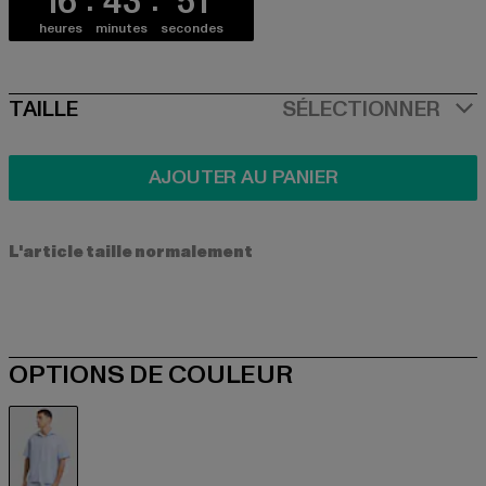
16
43
51
heures
minutes
secondes
SIZE
TAILLE
SÉLECTIONNER
AJOUTER AU PANIER
L'article taille normalement
OPTIONS DE COULEUR