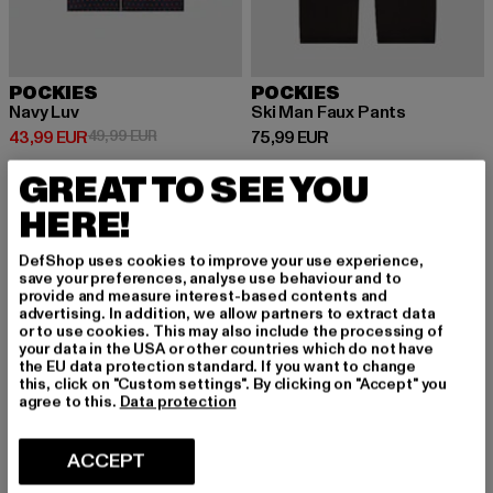
POCKIES
POCKIES
Navy Luv
Ski Man Faux Pants
Prix courant: 43,99 EUR
Prix en promotion: 49,99 EUR
Prix courant: 75,99 EUR
43,99 EUR
49,99 EUR
75,99 EUR
GREAT TO SEE YOU
HERE!
-16%
-16%
DefShop uses cookies to improve your use experience,
save your preferences, analyse use behaviour and to
provide and measure interest-based contents and
advertising. In addition, we allow partners to extract data
or to use cookies. This may also include the processing of
your data in the USA or other countries which do not have
the EU data protection standard. If you want to change
this, click on "Custom settings". By clicking on "Accept" you
agree to this.
Data protection
ACCEPT