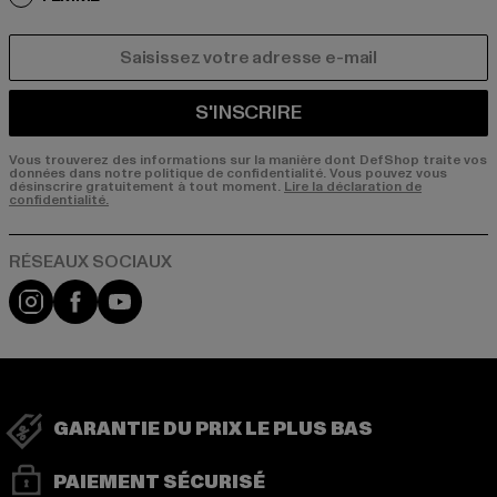
COURRIEL
S'INSCRIRE
Vous trouverez des informations sur la manière dont DefShop traite vos
données dans notre politique de confidentialité. Vous pouvez vous
désinscrire gratuitement à tout moment.
Lire la déclaration de
confidentialité.
Visit our Instagram page:
Visit our Facebook page:
Visit our YouTube channel:
GARANTIE DU PRIX LE PLUS BAS
PAIEMENT SÉCURISÉ