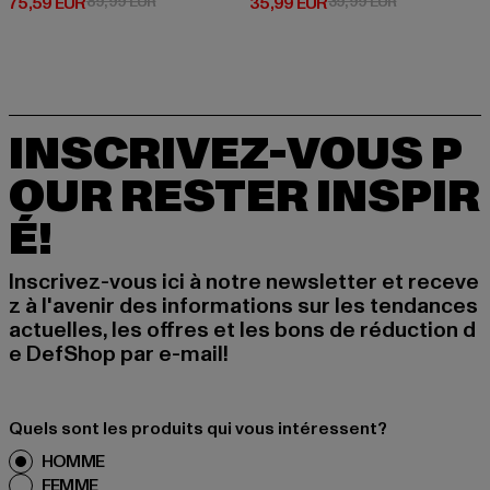
Prix courant: 75,59 EUR
Prix en promotion: 89,99 EUR
Prix courant: 35,99 EUR
Prix en promo
75,59 EUR
89,99 EUR
35,99 EUR
39,99 EUR
INSCRIVEZ-VOUS P
OUR RESTER INSPIR
É!
Inscrivez-vous ici à notre newsletter et receve
z à l'avenir des informations sur les tendances
actuelles, les offres et les bons de réduction d
e DefShop par e-mail!
Quels sont les produits qui vous intéressent?
HOMME
FEMME