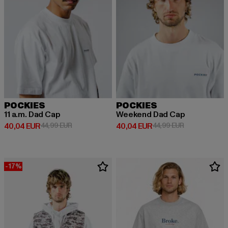
POCKIES
POCKIES
11 a.m. Dad Cap
Weekend Dad Cap
Prix courant: 40,04 EUR
Prix en promotion: 44,99 EUR
Prix courant: 40,04 EUR
Prix en promot
40,04 EUR
44,99 EUR
40,04 EUR
44,99 EUR
-17%