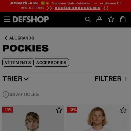
JUSQU’À -65%
😲💥 Summer Sale Reloaded — explosion DE
Passer
Passer
Passer
RÉDUCTIONS ❯❯
ACCÉDER AUX SOLDES
❮❮
au
au
au
Contenu
Pied
Grille
de
de
page
produits
ALL BRANDS
POCKIES
VÊTEMENTS
ACCESSORIES
TRIER
FILTRER
MEILLEURES VENTES
92 ARTICLES
-13%
-13%