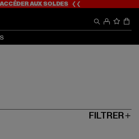
ACCÉDER AUX SOLDES
❮❮
S
FILTRER