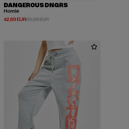
DANGEROUS DNGRS
Homie
Prix courant: 42,69 EUR
Prix en promotion: 69,99 EUR
42,69 EUR
69,99 EUR