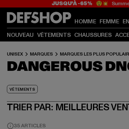
JUSQU’À -65%
😲💥 Summer
HOMME
FEMME
E
NOUVEAU
VÊTEMENTS
CHAUSSURES
ACC
UNISEX
MARQUES
MARQUES LES PLUS POPULAI
DANGEROUS DN
VÊTEMENTS
TRIER PAR:
MEILLEURES VE
35 ARTICLES