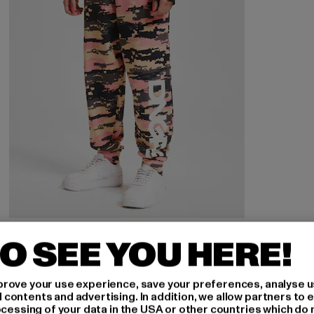
DANGEROUS DNGRS
O SEE YOU HERE!
Express
Prix courant: 29,99 EUR
Prix en promotion: 39,99 EUR
29,99 EUR
39,99 EUR
rove your use experience, save your preferences, analyse u
ontents and advertising. In addition, we allow partners to e
ocessing of your data in the USA or other countries which do 