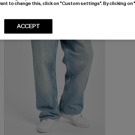
ant to change this, click on "Custom settings". By clicking on 
-39%
ACCEPT