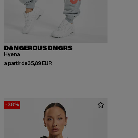
DANGEROUS DNGRS
Hyena
Prix courant: A partir de 35,89 EUR
a partir de
35,89 EUR
-38%