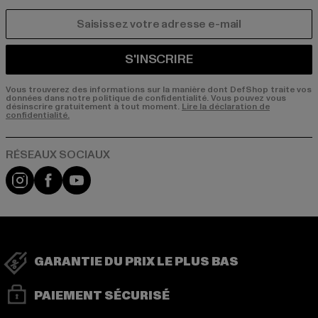
COURRIEL
S'INSCRIRE
Vous trouverez des informations sur la manière dont DefShop traite vos
données dans notre politique de confidentialité. Vous pouvez vous
désinscrire gratuitement à tout moment.
Lire la déclaration de
confidentialité.
Visit our Instagram page:
Visit our Facebook page:
Visit our YouTube channel:
GARANTIE DU PRIX LE PLUS BAS
PAIEMENT SÉCURISÉ