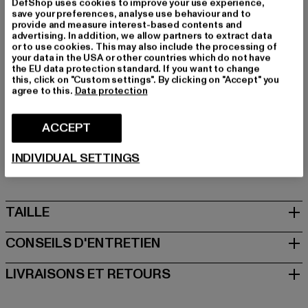
DefShop uses cookies to improve your use experience,
save your preferences, analyse use behaviour and to
Marque: Djinns
provide and measure interest-based contents and
Catégorie: Trucker
advertising. In addition, we allow partners to extract data
or to use cookies. This may also include the processing of
Couleur: grau
your data in the USA or other countries which do not have
Couleur du fabricant: grey
the EU data protection standard. If you want to change
this, click on "Custom settings". By clicking on "Accept" you
Composition du matériau: 60% Coton, 40% Polyester
agree to this.
Data protection
Art.Nr: 1014428-00111
ACCEPT
Fabricant: Huesken Distribution GmbH & Co. KG |
info@djinns-shop.eu
INDIVIDUAL SETTINGS
Sandstraße 92 | 45473 Mülheim an der Ruhr | DE
TAILLE
CONSEILS D'ENTRETIEN
LIVRAISONS ET RETOURS