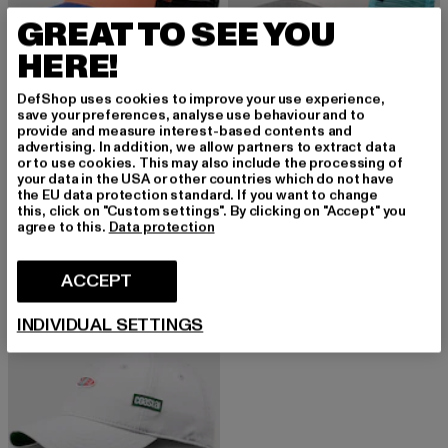
GREAT TO SEE YOU
HERE!
DefShop uses cookies to improve your use experience,
save your preferences, analyse use behaviour and to
provide and measure interest-based contents and
advertising. In addition, we allow partners to extract data
COASTAL
COASTAL
or to use cookies. This may also include the processing of
HFT Tropical Addict
The Glow
your data in the USA or other countries which do not have
the EU data protection standard. If you want to change
Prix courant: 29,15 EUR
Prix en promotion: 35,99 EUR
Prix courant: 29,87 EUR
Prix en promot
29,15 EUR
35,99 EUR
29,87 EUR
35,99 EUR
this, click on "Custom settings". By clicking on "Accept" you
agree to this.
Data protection
-10%
ACCEPT
INDIVIDUAL SETTINGS