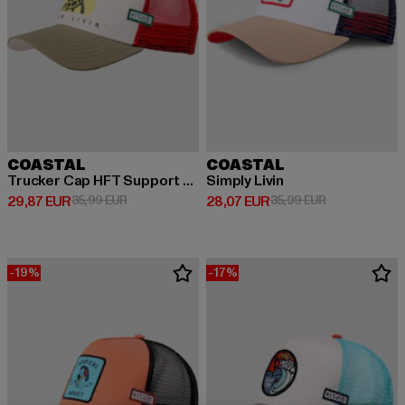
COASTAL
COASTAL
Trucker Cap HFT Support Slow
Simply Livin
Prix courant: 29,87 EUR
Prix en promotion: 35,99 EUR
Prix courant: 28,07 EUR
Prix en promot
29,87 EUR
35,99 EUR
28,07 EUR
35,99 EUR
-19%
-17%