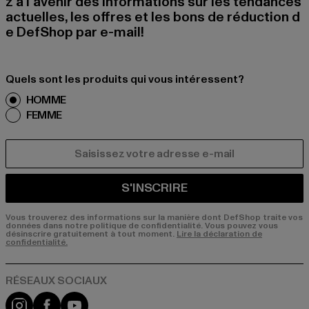
z à l'avenir des informations sur les tendances
actuelles, les offres et les bons de réduction d
e DefShop par e-mail!
Quels sont les produits qui vous intéressent?
HOMME
FEMME
COURRIEL
S'INSCRIRE
Vous trouverez des informations sur la manière dont DefShop traite vos
données dans notre politique de confidentialité. Vous pouvez vous
désinscrire gratuitement à tout moment.
Lire la déclaration de
confidentialité.
Visit our Instagram page:
Visit our Facebook page:
Visit our YouTube channel: