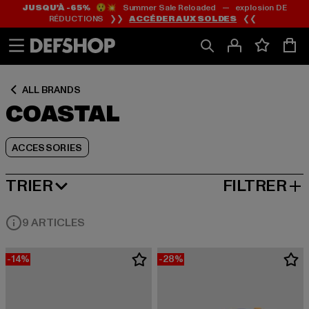
JUSQU’À -65%
😲💥 Summer Sale Reloaded — explosion DE
Passer
Passer
Passer
RÉDUCTIONS ❯❯
ACCÉDER AUX SOLDES
❮❮
au
au
au
Contenu
Pied
Grille
de
de
page
produits
ALL BRANDS
COASTAL
ACCESSORIES
TRIER
FILTRER
MEILLEURES VENTES
9 ARTICLES
-14%
-28%