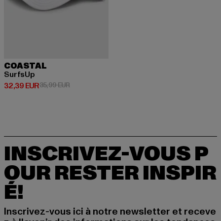
COASTAL
SurfsUp
Prix courant: 32,39 EUR
Prix en promotion: 35,99 EUR
32,39 EUR
35,99 EUR
INSCRIVEZ-VOUS P
OUR RESTER INSPIR
É!
Inscrivez-vous ici à notre newsletter et receve