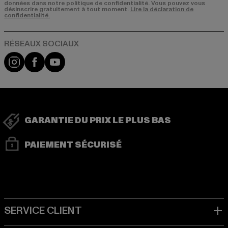
données dans notre politique de confidentialité. Vous pouvez vous
désinscrire gratuitement à tout moment.
Lire la déclaration de
confidentialité.
Visit our Instagram page:
Visit our Facebook page:
Visit our YouTube channel:
GARANTIE DU PRIX LE PLUS BAS
PAIEMENT SÉCURISÉ