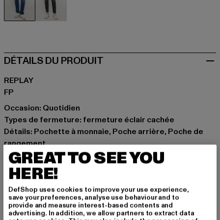
blau
grau
DÉTAILS DU PRODUIT
REPLAY
FP
Occasion: Quotidien
Types de fermeture: fermeture éclair cachée
Détails: Pochette à monnaie, Poche arrière, Poche de
rangement
GREAT TO SEE YOU
Coupe: Étroit
Marque: Replay
HERE!
Catégorie: Jeans slim fit
DefShop uses cookies to improve your use experience,
Couleur: blau
save your preferences, analyse use behaviour and to
Couleur du fabricant: medium blue
provide and measure interest-based contents and
advertising. In addition, we allow partners to extract data
Composition du matériau: 99% Coton, 1% Élasthanne