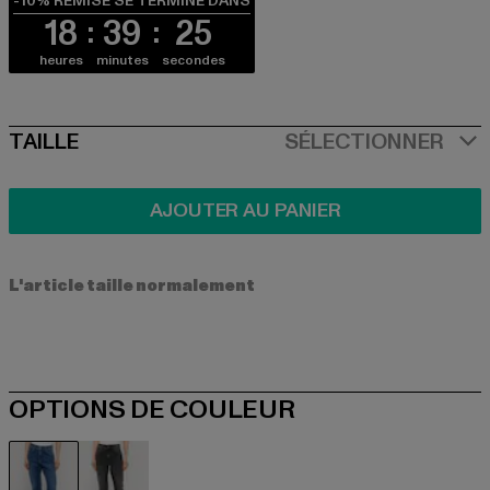
-10% REMISE SE TERMINE DANS
18
39
25
heures
minutes
secondes
SIZE
TAILLE
SÉLECTIONNER
AJOUTER AU PANIER
L'article taille normalement
OPTIONS DE COULEUR