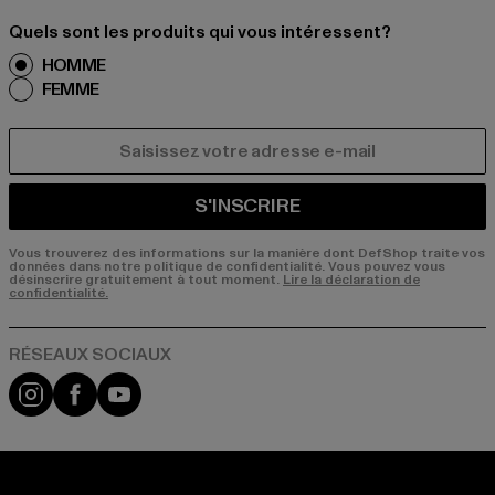
Quels sont les produits qui vous intéressent?
HOMME
FEMME
COURRIEL
S'INSCRIRE
Vous trouverez des informations sur la manière dont DefShop traite vos
données dans notre politique de confidentialité. Vous pouvez vous
désinscrire gratuitement à tout moment.
Lire la déclaration de
confidentialité.
Visit our Instagram page:
Visit our Facebook page:
Visit our YouTube channel: