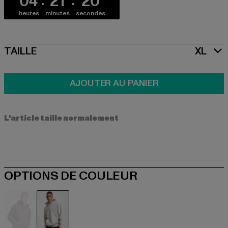
04
21
20
heures
minutes
secondes
SIZE
TAILLE
XL
AJOUTER AU PANIER
L'article taille normalement
OPTIONS DE COULEUR