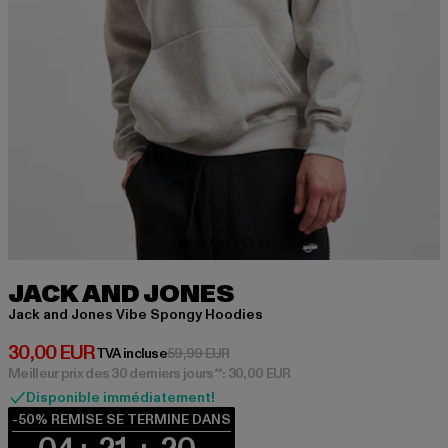
JACK AND JONES
Jack and Jones Vibe Spongy Hoodies
Prix courant: 30,00 EUR
30,00 EUR
Prix en promotion: 59,99 EUR
TVA incluse
59,99 EUR
Meilleur prix des 30 derniers jours**: 30,00 EUR
Disponible immédiatement!
-50% REMISE SE TERMINE DANS