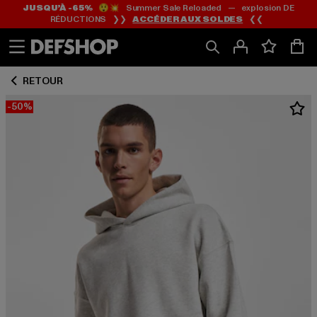
JUSQU’À -65%
😲💥 Summer Sale Reloaded — explosion DE
Passer
Passer
RÉDUCTIONS ❯❯
ACCÉDER AUX SOLDES
❮❮
au
au
Contenu
Pied
de
RETOUR
page
-50%