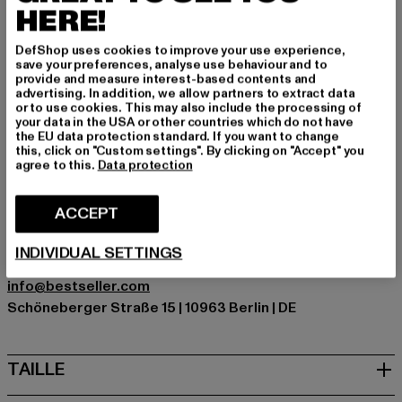
HERE!
Occasion: Quotidien
Découpe: Capuche
DefShop uses cookies to improve your use experience,
save your preferences, analyse use behaviour and to
Type de manches: Manches longues
provide and measure interest-based contents and
Marque: Jack and Jones
advertising. In addition, we allow partners to extract data
or to use cookies. This may also include the processing of
Catégorie: Sweat & Fleece - Hoodies
your data in the USA or other countries which do not have
Couleur: grau
the EU data protection standard. If you want to change
this, click on "Custom settings". By clicking on "Accept" you
Couleur du fabricant: white melange
agree to this.
Data protection
Composition du matériau: 76% Coton, 23% Polyester,
1% Viscose
ACCEPT
Art.Nr: 12248035-06959
INDIVIDUAL SETTINGS
Fabricant: Bestseller Textilhandels GmbH |
info@bestseller.com
Schöneberger Straße 15 | 10963 Berlin | DE
TAILLE