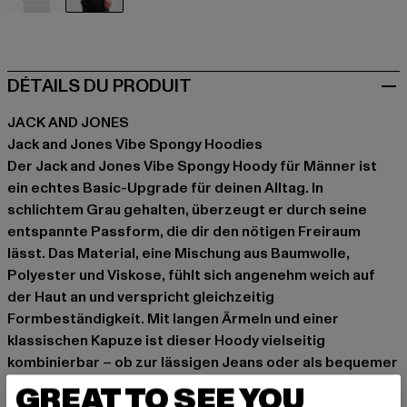
braun
grau
DÉTAILS DU PRODUIT
JACK AND JONES
Jack and Jones Vibe Spongy Hoodies
Der Jack and Jones Vibe Spongy Hoody für Männer ist
ein echtes Basic-Upgrade für deinen Alltag. In
schlichtem Grau gehalten, überzeugt er durch seine
entspannte Passform, die dir den nötigen Freiraum
lässt. Das Material, eine Mischung aus Baumwolle,
Polyester und Viskose, fühlt sich angenehm weich auf
der Haut an und verspricht gleichzeitig
Formbeständigkeit. Mit langen Ärmeln und einer
klassischen Kapuze ist dieser Hoody vielseitig
kombinierbar – ob zur lässigen Jeans oder als bequemer
Layer unter einer Jacke. Ein zuverlässiger Begleiter, der
GREAT TO SEE YOU
sich in jede Garderobe einfügt.