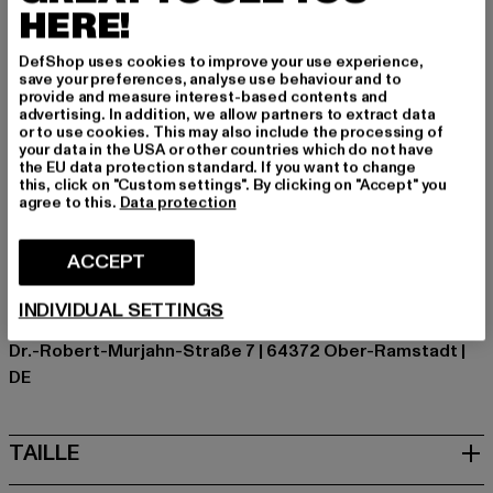
Occasion: Quotidien, Confortable
HERE!
Découpe: Col rond
Type de manches: Manches courtes
DefShop uses cookies to improve your use experience,
save your preferences, analyse use behaviour and to
Détails: Impression
provide and measure interest-based contents and
Coupe: Décontracté
advertising. In addition, we allow partners to extract data
or to use cookies. This may also include the processing of
Marque: Just Rhyse
your data in the USA or other countries which do not have
Catégorie: T-Shirts
the EU data protection standard. If you want to change
this, click on "Custom settings". By clicking on "Accept" you
Couleur: grau
agree to this.
Data protection
Couleur du fabricant: lightasphalt
Composition du matériau: 100% Coton
ACCEPT
Art.Nr: JRTS713M-02946
INDIVIDUAL SETTINGS
Fabricant: TB International GmbH |
info@tbint.de
Dr.-Robert-Murjahn-Straße 7 | 64372 Ober-Ramstadt |
DE
TAILLE