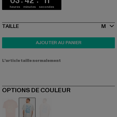
03
42
10
heures
minutes
secondes
SIZE
TAILLE
M
AJOUTER AU PANIER
L'article taille normalement
OPTIONS DE COULEUR