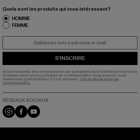
Quels sont les produits qui vous intéressent?
HOMME
FEMME
COURRIEL
S'INSCRIRE
Vous trouverez des informations sur la manière dont DefShop traite vos
données dans notre politique de confidentialité. Vous pouvez vous
désinscrire gratuitement à tout moment.
Lire la déclaration de
confidentialité.
Visit our Instagram page:
Visit our Facebook page:
Visit our YouTube channel: