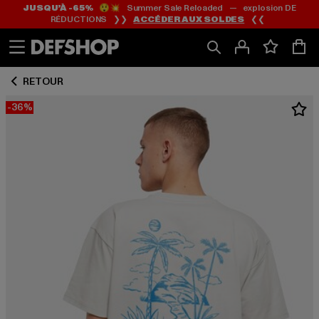
JUSQU’À -65%
😲💥 Summer Sale Reloaded — explosion DE
Passer
Passer
RÉDUCTIONS ❯❯
ACCÉDER AUX SOLDES
❮❮
au
au
Contenu
Pied
de
RETOUR
page
-36%