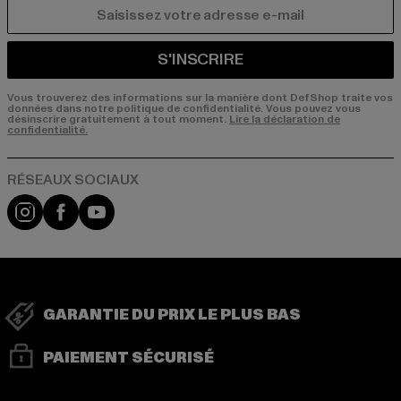
COURRIEL
S'INSCRIRE
Vous trouverez des informations sur la manière dont DefShop traite vos
données dans notre politique de confidentialité. Vous pouvez vous
désinscrire gratuitement à tout moment.
Lire la déclaration de
confidentialité.
Visit our Instagram page:
Visit our Facebook page:
Visit our YouTube channel:
GARANTIE DU PRIX LE PLUS BAS
PAIEMENT SÉCURISÉ