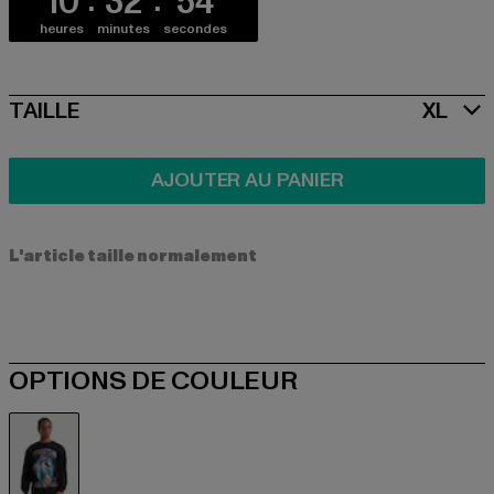
10
32
54
heures
minutes
secondes
SIZE
TAILLE
XL
AJOUTER AU PANIER
L'article taille normalement
OPTIONS DE COULEUR