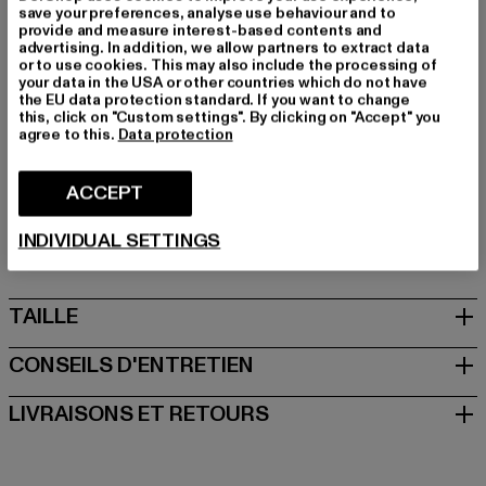
Marque: K1X
save your preferences, analyse use behaviour and to
provide and measure interest-based contents and
Catégorie: T-Shirts manches longues
advertising. In addition, we allow partners to extract data
Couleur: schwarz
or to use cookies. This may also include the processing of
your data in the USA or other countries which do not have
Couleur du fabricant: black
the EU data protection standard. If you want to change
Composition du matériau: 100% Coton
this, click on "Custom settings". By clicking on "Accept" you
agree to this.
Data protection
Art.Nr: 60240010-00007
Fabricant: Urban Styles Agency GmbH & Co. KG |
ACCEPT
agentur@urbanstylesagency.com
INDIVIDUAL SETTINGS
Schanzenstraße 41 | 51063 Köln | DE
TAILLE
CONSEILS D'ENTRETIEN
LIVRAISONS ET RETOURS