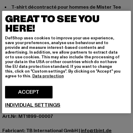
T-shirt décontracté pour hommes de Mister Tee
Upscale
GREAT TO SEE YOU
Collection : Travis Scott
HERE!
Col rond finement côtelé
Impression accrocheuse sur le devant
DefShop uses cookies to improve your use experience,
Le pur coton offre un confort de port agréable
save your preferences, analyse use behaviour and to
provide and measure interest-based contents and
Occasion: Quotidien, Confortable, Chiller, Loisirs
advertising. In addition, we allow partners to extract data
or to use cookies. This may also include the processing of
Découpe: Col rond
your data in the USA or other countries which do not have
Type de manches: Manches courtes
the EU data protection standard. If you want to change
this, click on "Custom settings". By clicking on "Accept" you
Coupe: Oversize
agree to this.
Data protection
Marque: Mister Tee Upscale
Catégorie: T-Shirts
ACCEPT
Couleur: schwarz
Couleur du fabricant: black
INDIVIDUAL SETTINGS
Composition du matériau: 100% Coton
Art.Nr: MT1899-00007
Fabricant: TB International GmbH |
info@tbint.de