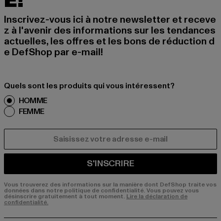
É!
Inscrivez-vous ici à notre newsletter et receve
z à l'avenir des informations sur les tendances
actuelles, les offres et les bons de réduction d
e DefShop par e-mail!
Quels sont les produits qui vous intéressent?
HOMME
FEMME
COURRIEL
S'INSCRIRE
Vous trouverez des informations sur la manière dont DefShop traite vos
données dans notre politique de confidentialité. Vous pouvez vous
désinscrire gratuitement à tout moment.
Lire la déclaration de
confidentialité.