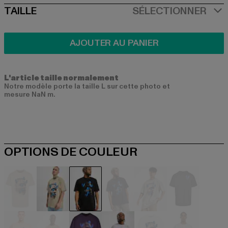
SIZE
TAILLE
SÉLECTIONNER
AJOUTER AU PANIER
L'article taille normalement
Notre modèle porte la taille L sur cette photo et
mesure NaN m.
OPTIONS DE COULEUR
beige
beige
schwarz
blau
grau
grau