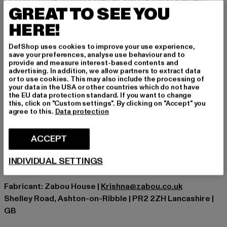
OG qui tombe toujours bien et affirme ton statement
GREAT TO SEE YOU
sans avoir besoin de crier. Prends ton fit et reste fidèle à
ta crew.
HERE!
Occasion: Quotidien, Confortable, Chiller, Loisirs
DefShop uses cookies to improve your use experience,
Type de manches: Manches longues
save your preferences, analyse use behaviour and to
provide and measure interest-based contents and
Détails: Logo de la marque, Poche kangourou, Poignets
advertising. In addition, we allow partners to extract data
en tricot côtelé
or to use cookies. This may also include the processing of
your data in the USA or other countries which do not have
Coupe: Normal
the EU data protection standard. If you want to change
Marque: 883Police
this, click on "Custom settings". By clicking on "Accept" you
agree to this.
Data protection
Catégorie: Sweats a capuche
Couleur: schwarz
Couleur du fabricant: black
ACCEPT
Composition du matériau: 100% Coton
INDIVIDUAL SETTINGS
Art.Nr: 0008787-00007
Fabricant: Zabou House |
Krishna@zabou.co.uk
Shelley Road, Ashton-on-Ribble | PR2 2ZH Lancashire |
GB