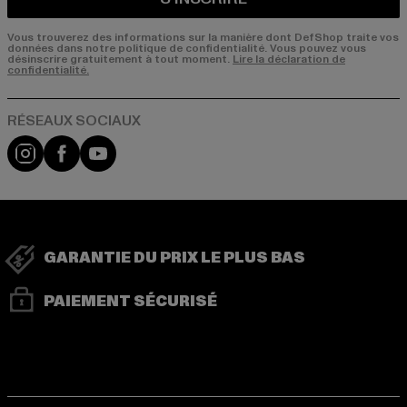
Vous trouverez des informations sur la manière dont DefShop traite vos
données dans notre politique de confidentialité. Vous pouvez vous
désinscrire gratuitement à tout moment.
Lire la déclaration de
confidentialité.
Visit our Instagram page:
Visit our Facebook page:
Visit our YouTube channel:
GARANTIE DU PRIX LE PLUS BAS
PAIEMENT SÉCURISÉ