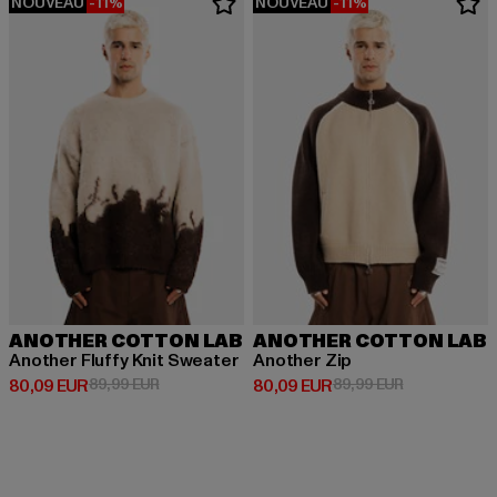
NOUVEAU
-11%
NOUVEAU
-11%
ANOTHER COTTON LAB
ANOTHER COTTON LAB
Another Fluffy Knit Sweater
Another Zip
Prix courant: 80,09 EUR
Prix en promotion: 89,99 EUR
Prix courant: 80,09 EUR
Prix en promo
80,09 EUR
89,99 EUR
80,09 EUR
89,99 EUR