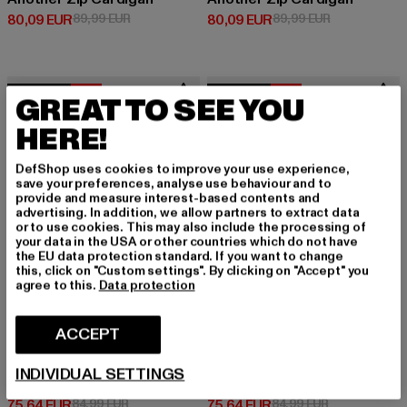
Prix courant: 80,09 EUR
Prix en promotion: 89,99 EUR
Prix courant: 80,09 EUR
Prix en promo
80,09 EUR
89,99 EUR
80,09 EUR
89,99 EUR
NOUVEAU
-11%
NOUVEAU
-11%
GREAT TO SEE YOU
HERE!
DefShop uses cookies to improve your use experience,
save your preferences, analyse use behaviour and to
provide and measure interest-based contents and
advertising. In addition, we allow partners to extract data
or to use cookies. This may also include the processing of
your data in the USA or other countries which do not have
the EU data protection standard. If you want to change
this, click on "Custom settings". By clicking on "Accept" you
agree to this.
Data protection
ACCEPT
ANOTHER COTTON LAB
ANOTHER COTTON LAB
INDIVIDUAL SETTINGS
Signature Knit Sweater
Signature Knit Sweater
Prix courant: 75,64 EUR
Prix en promotion: 84,99 EUR
Prix courant: 75,64 EUR
Prix en promo
75,64 EUR
84,99 EUR
75,64 EUR
84,99 EUR