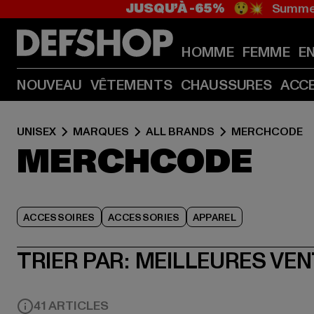
JUSQU’À -65%
😲💥 Summer
HOMME
FEMME
E
NOUVEAU
VÊTEMENTS
CHAUSSURES
ACC
UNISEX
MARQUES
ALL BRANDS
MERCHCODE
MERCHCODE
ACCESSOIRES
ACCESSORIES
APPAREL
TRIER PAR:
MEILLEURES VE
41 ARTICLES