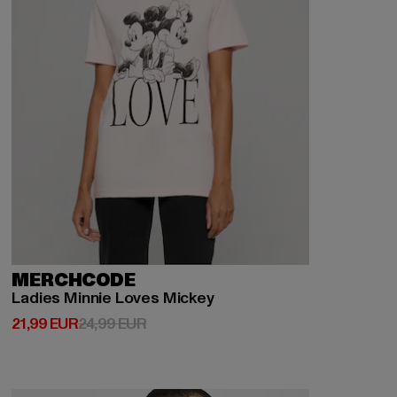
MERCHCODE
Ladies Minnie Loves Mickey
Prix courant: 21,99 EUR
Prix en promotion: 24,99 EUR
21,99 EUR
24,99 EUR