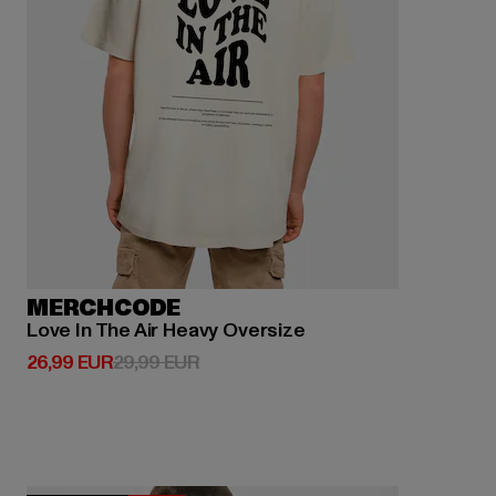
MERCHCODE
Love In The Air Heavy Oversize
Prix courant: 26,99 EUR
Prix en promotion: 29,99 EUR
26,99 EUR
29,99 EUR