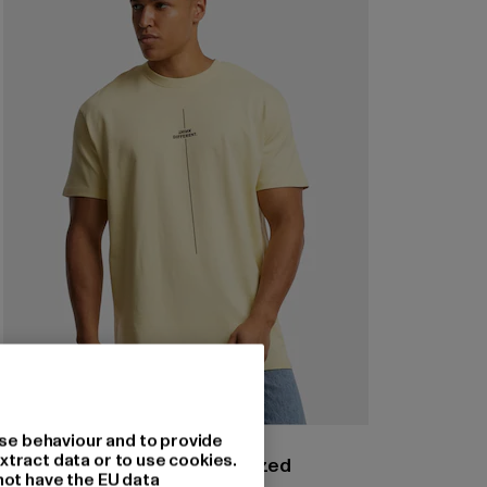
se behaviour and to provide
MERCHCODE
xtract data or to use cookies.
Think Different Heavy Oversized
not have the EU data