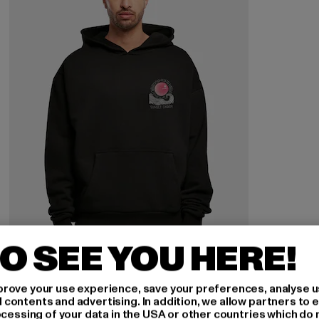
O SEE YOU HERE!
rove your use experience, save your preferences, analyse u
MERCHCODE
ontents and advertising. In addition, we allow partners to e
Sunset Charm Oversized
ocessing of your data in the USA or other countries which do 