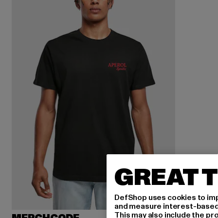
GREAT T
DefShop uses cookies to imp
and measure interest-based c
This may also include the pr