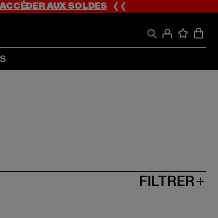
ACCÉDER AUX SOLDES
❮❮
S
FILTRER