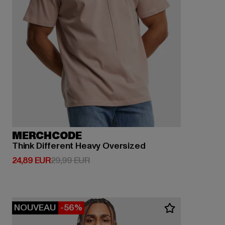
MERCHCODE
Think Different Heavy Oversized
Prix courant: 24,89 EUR
Prix en promotion: 29,99 EUR
24,89 EUR
29,99 EUR
NOUVEAU
-56%