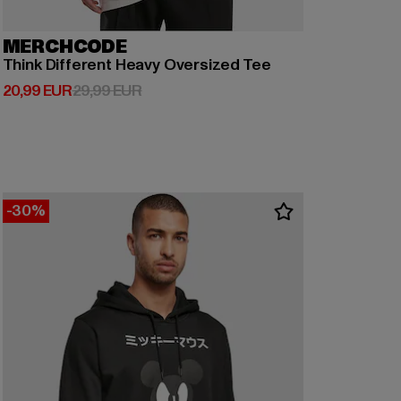
MERCHCODE
Think Different Heavy Oversized Tee
Prix courant: 20,99 EUR
Prix en promotion: 29,99 EUR
20,99 EUR
29,99 EUR
-30%