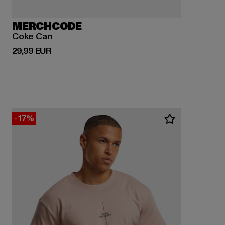
MERCHCODE
Coke Can
Prix courant: 29,99 EUR
29,99 EUR
-17%