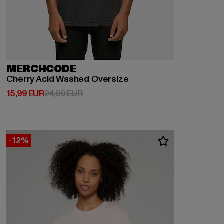
MERCHCODE
Cherry Acid Washed Oversize
Prix courant: 15,99 EUR
Prix en promotion: 24,99 EUR
15,99 EUR
24,99 EUR
-12%