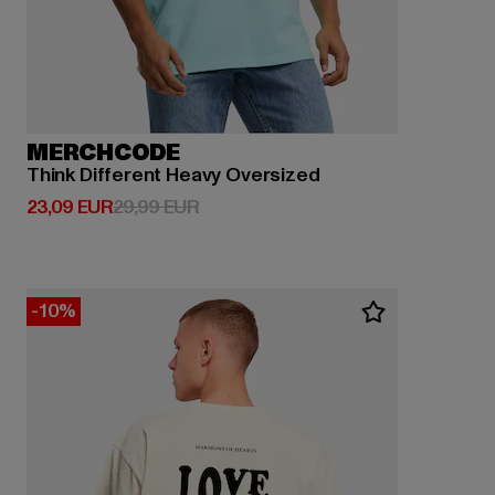
MERCHCODE
Think Different Heavy Oversized
Prix courant: 23,09 EUR
Prix en promotion: 29,99 EUR
23,09 EUR
29,99 EUR
-10%