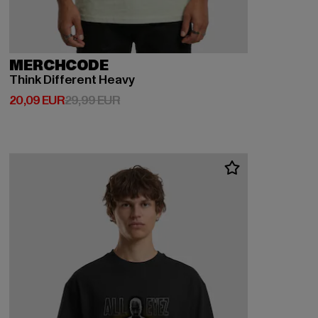
MERCHCODE
Think Different Heavy
Prix courant: 20,09 EUR
Prix en promotion: 29,99 EUR
20,09 EUR
29,99 EUR