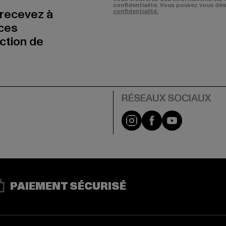
confidentialité. Vous pouvez vous dé
 recevez à
confidentialité.
nces
uction de
Visit our Instagram pa
Visit our Facebo
Visit our Y
PAIEMENT SÉCURISÉ