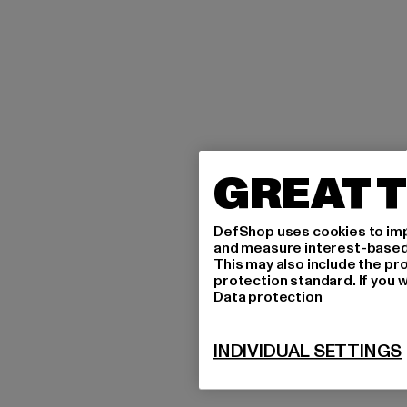
GREAT T
DefShop uses cookies to imp
and measure interest-based c
This may also include the pr
protection standard. If you w
Data protection
INDIVIDUAL SETTINGS