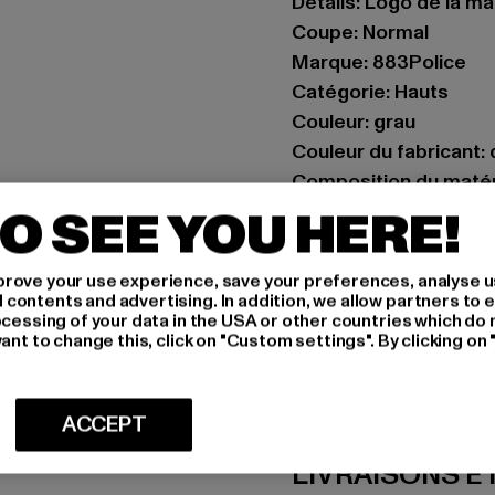
Détails: Logo de la ma
Coupe: Normal
Marque: 883Police
Catégorie: Hauts
Couleur: grau
Couleur du fabricant:
Composition du matér
Art.Nr: 0008614-0062
O SEE YOU HERE!
Fabricant: Zabou Hou
rove your use experience, save your preferences, analyse u
Shelley Road, Ashton-
ontents and advertising. In addition, we allow partners to e
ocessing of your data in the USA or other countries which do 
ant to change this, click on "Custom settings". By clicking on 
TAILLE
CONSEILS D'E
ACCEPT
LIVRAISONS E