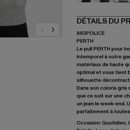
schwarz
grau
gr
DÉTAILS DU P
883POLICE
PERTH
Le pull PERTH pour h
intemporel à votre g
matériaux de haute qual
optimal et vous tient
silhouette décontracté
Dans son coloris gris
que ce soit sur une c
un jean le week-end. U
parfaitement à toutes
Occasion: Quotidien, C