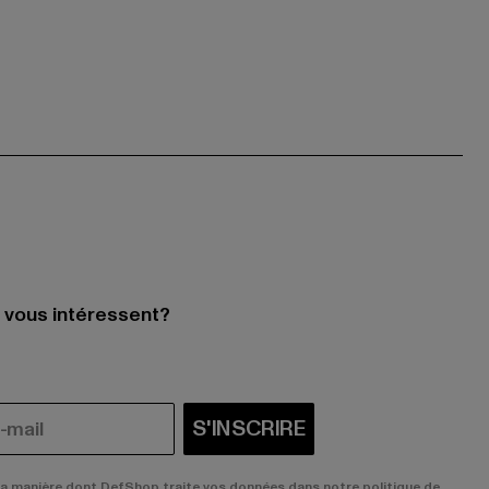
i vous intéressent?
S'INSCRIRE
la manière dont DefShop traite vos données dans notre politique de