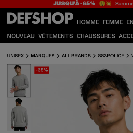
JUSQU’À -65%
😲💥 Summer
HOMME
FEMME
E
NOUVEAU
VÊTEMENTS
CHAUSSURES
ACC
UNISEX
MARQUES
ALL BRANDS
883POLICE
-35%