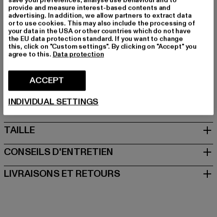
save your preferences, analyse use behaviour and to
Marque: Pica Pica
provide and measure interest-based contents and
Catégorie: Snapback
advertising. In addition, we allow partners to extract data
or to use cookies. This may also include the processing of
Couleur: pink
your data in the USA or other countries which do not have
Couleur du fabricant: pink cotton
the EU data protection standard. If you want to change
this, click on "Custom settings". By clicking on "Accept" you
Composition du matériau: 100% Coton
agree to this.
Data protection
Art.Nr: PCP3114-20977
ACCEPT
Fabricant: The Mad Agency GmbH |
info@themad.agency
Hollefeldstraße 16 | 48282 Emsdetten | DE
INDIVIDUAL SETTINGS
TAILLE
CONSEILS D'ENTRETIEN
LIVRAISONS ET RETOURS