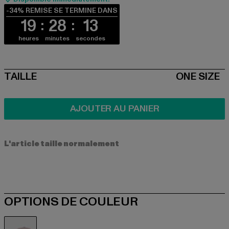
-34% REMISE SE TERMINE DANS
19
28
13
heures
minutes
secondes
SIZE
TAILLE
ONE SIZE
AJOUTER AU PANIER
L'article taille normalement
OPTIONS DE COULEUR