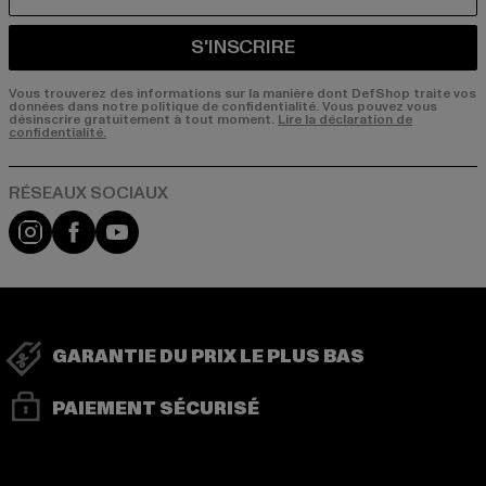
COURRIEL
S'INSCRIRE
Vous trouverez des informations sur la manière dont DefShop traite vos
données dans notre politique de confidentialité. Vous pouvez vous
désinscrire gratuitement à tout moment.
Lire la déclaration de
confidentialité.
Visit our Instagram page:
Visit our Facebook page:
Visit our YouTube channel:
GARANTIE DU PRIX LE PLUS BAS
PAIEMENT SÉCURISÉ