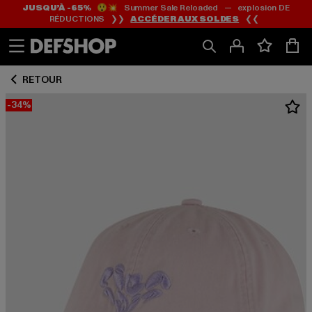
JUSQU’À -65%
😲💥 Summer Sale Reloaded — explosion DE
Passer
Passer
RÉDUCTIONS ❯❯
ACCÉDER AUX SOLDES
❮❮
au
au
Contenu
Pied
de
RETOUR
page
-34%