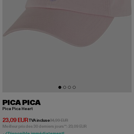
PICA PICA
Pica Pica Heart
Prix courant: 23,09 EUR
23,09 EUR
Prix en promotion: 34,99 EUR
TVA incluse
34,99 EUR
Meilleur prix des 30 derniers jours**: 23,09 EUR
Disponible immédiatement!