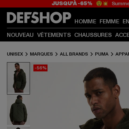
JUSQU’À -65%
😲💥 Summer
HOMME
FEMME
E
NOUVEAU
VÊTEMENTS
CHAUSSURES
ACC
UNISEX
MARQUES
ALL BRANDS
PUMA
APPA
-56%