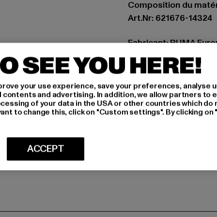
Composition du matér
Art.Nr: 621676-14324
Fabricant: PUMA Eur
O SEE YOU HERE!
PUMA Way 1 | 91074 H
rove your use experience, save your preferences, analyse u
TAILLE
ontents and advertising. In addition, we allow partners to e
ocessing of your data in the USA or other countries which do 
CONSEILS D'E
ant to change this, click on "Custom settings". By clicking on 
LIVRAISONS E
ACCEPT