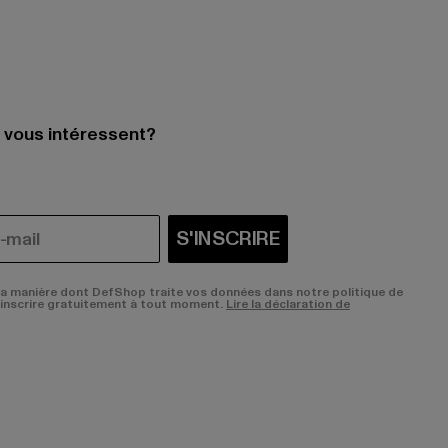
i vous intéressent?
S'INSCRIRE
la manière dont DefShop traite vos données dans notre politique de
sinscrire gratuitement à tout moment.
Lire la déclaration de