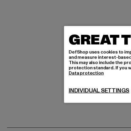
GREAT T
DefShop uses cookies to imp
and measure interest-based c
This may also include the pr
protection standard. If you w
Data protection
INDIVIDUAL SETTINGS