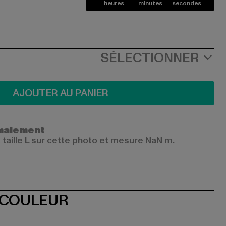
heures
minutes
secondes
SÉLECTIONNER
AJOUTER AU PANIER
ormalement
 taille L sur cette photo et mesure NaN m.
 COULEUR