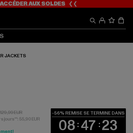
ACCÉDER AUX SOLDES
❮❮
S
R JACKETS
0 EUR
Prix en promotion: 129,99 EUR
129,99 EUR
-56% REMISE SE TERMINE DANS
rs jours**: 55,90 EUR
08
47
23
ement!