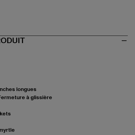
RODUIT
nches longues
ermeture à glissière
ckets
myrtle