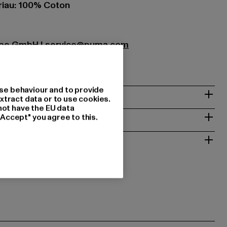
iau: 100% Coton
ope GmbH |
service@puma.com
erzogenaurach | DE
se behaviour and to provide
xtract data or to use cookies.
not have the EU data
NTRETIEN
"Accept" you agree to this.
T RETOURS