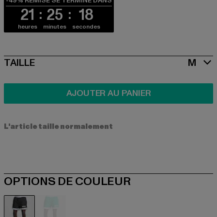
-49% REMISE SE TERMINE DANS
21
25
18
heures
minutes
secondes
SIZE
TAILLE
M
AJOUTER AU PANIER
L'article taille normalement
OPTIONS DE COULEUR