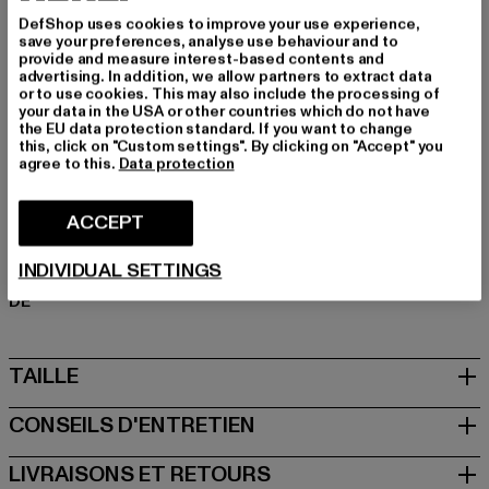
ou un débardeur, ils représentent un compagnon simple
DefShop uses cookies to improve your use experience,
qui allie confort et style.
save your preferences, analyse use behaviour and to
provide and measure interest-based contents and
Marque: Starter Black Label
advertising. In addition, we allow partners to extract data
Catégorie: Vêtements
or to use cookies. This may also include the processing of
your data in the USA or other countries which do not have
Couleur: schwarz
the EU data protection standard. If you want to change
Couleur du fabricant: black
this, click on "Custom settings". By clicking on "Accept" you
agree to this.
Data protection
Composition du matériau: 100% Polyester
Art.Nr: ST375-00007
ACCEPT
Fabricant: TB International GmbH |
info@tbint.de
INDIVIDUAL SETTINGS
Dr.-Robert-Murjahn-Straße 7 | 64372 Ober-Ramstadt |
DE
TAILLE
CONSEILS D'ENTRETIEN
LIVRAISONS ET RETOURS