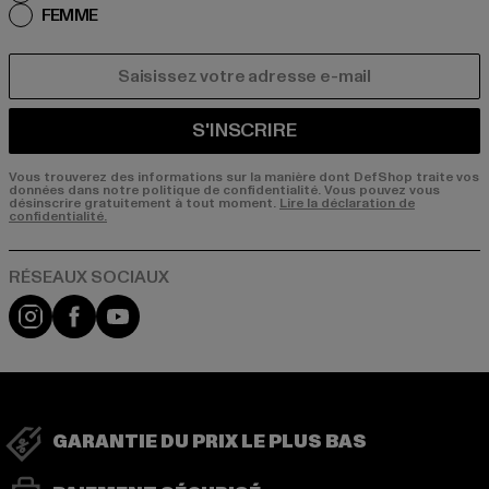
FEMME
COURRIEL
S'INSCRIRE
Vous trouverez des informations sur la manière dont DefShop traite vos
données dans notre politique de confidentialité. Vous pouvez vous
désinscrire gratuitement à tout moment.
Lire la déclaration de
confidentialité.
Visit our Instagram page:
Visit our Facebook page:
Visit our YouTube channel:
GARANTIE DU PRIX LE PLUS BAS