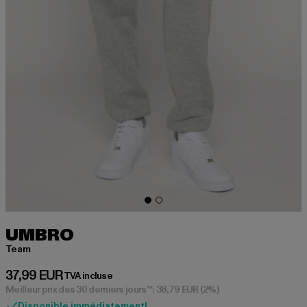
UMBRO
Team
Prix courant: 37,99 EUR
37,99 EUR
TVA incluse
Meilleur prix des 30 derniers jours**: 38,79 EUR
(2%)
Disponible immédiatement!