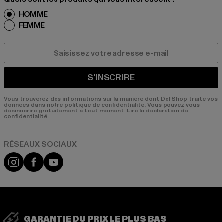
HOMME
FEMME
COURRIEL
S'INSCRIRE
Vous trouverez des informations sur la manière dont DefShop traite vos
données dans notre politique de confidentialité. Vous pouvez vous
désinscrire gratuitement à tout moment.
Lire la déclaration de
confidentialité.
Visit our Instagram page:
Visit our Facebook page:
Visit our YouTube channel:
GARANTIE DU PRIX LE PLUS BAS