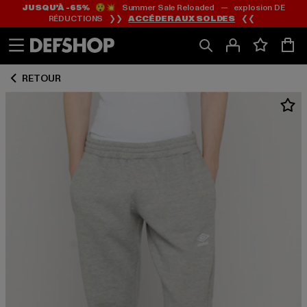
JUSQU’À -65%
😲💥 Summer Sale Reloaded — explosion DE
Passer
Passer
RÉDUCTIONS ❯❯
ACCÉDER AUX SOLDES
❮❮
au
au
Contenu
Pied
de
RETOUR
page