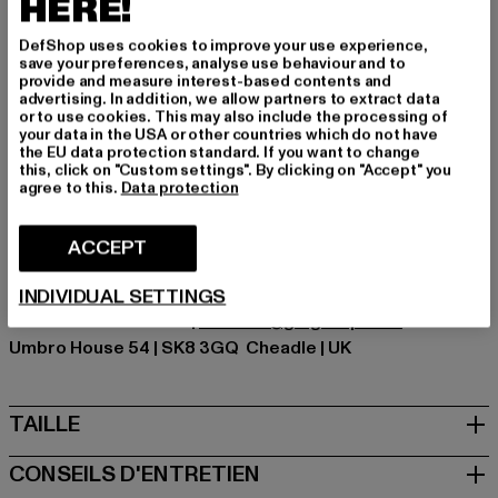
HERE!
Types de fermeture: Cordon de serrage
Détails: Logo de la marque, Poche arrière, Poche de
DefShop uses cookies to improve your use experience,
rangement
save your preferences, analyse use behaviour and to
Coupe: Étroit
provide and measure interest-based contents and
advertising. In addition, we allow partners to extract data
Marque: Umbro
or to use cookies. This may also include the processing of
Catégorie: Trousers - Sweat
your data in the USA or other countries which do not have
the EU data protection standard. If you want to change
Couleur: grau
this, click on "Custom settings". By clicking on "Accept" you
Couleur du fabricant: grey marl/white
agree to this.
Data protection
Composition du matériau: 67% Coton, 30% Polyester,
3% Viscose
ACCEPT
Art.Nr: UMJM0864-23526
INDIVIDUAL SETTINGS
Fabricant: Umbro Ltd |
webmail@gldgroup.com
Umbro House 54 | SK8 3GQ Cheadle | UK
TAILLE
CONSEILS D'ENTRETIEN