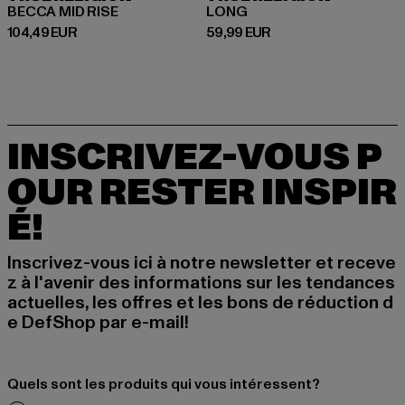
BECCA MID RISE
LONG
Prix courant: 104,49 EUR
Prix courant: 59,99 EUR
104,49 EUR
59,99 EUR
INSCRIVEZ-VOUS P
OUR RESTER INSPIR
É!
Inscrivez-vous ici à notre newsletter et receve
z à l'avenir des informations sur les tendances
actuelles, les offres et les bons de réduction d
e DefShop par e-mail!
Quels sont les produits qui vous intéressent?