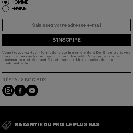
HOMME
FEMME
COURRIEL
S'INSCRIRE
Vous trouverez des informations sur la manière dont DefShop traite vos
données dans notre politique de confidentialité. Vous pouvez vous
désinscrire gratuitement à tout moment.
Lire la déclaration de
confidentialité.
Visit our Instagram page:
Visit our Facebook page:
Visit our YouTube channel:
GARANTIE DU PRIX LE PLUS BAS