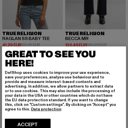
TRUE RELIGION
TRUE RELIGION
RAGLAN SS BABY TEE
BECCA MR
Prix courant: 41,29 EUR
Prix en promotion: 69,99 EUR
Prix courant: 130,49 EUR
Prix en prom
41,29 EUR
69,99 EUR
130,49 EUR
149,99 EUR
GREAT TO SEE YOU
HERE!
-13%
DefShop uses cookies to improve your use experience,
save your preferences, analyse use behaviour and to
provide and measure interest-based contents and
advertising. In addition, we allow partners to extract data
or to use cookies. This may also include the processing of
your data in the USA or other countries which do not have
the EU data protection standard. If you want to change
this, click on "Custom settings". By clicking on "Accept" you
agree to this.
Data protection
ACCEPT