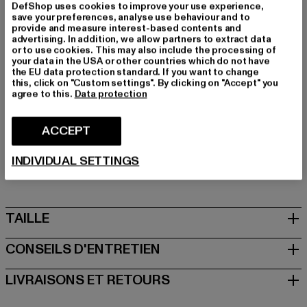
Occasion: Quotidien, Confortable, Chiller, Loisirs
DefShop uses cookies to improve your use experience,
save your preferences, analyse use behaviour and to
Coupe: Court
provide and measure interest-based contents and
Marque: PEGADOR
advertising. In addition, we allow partners to extract data
or to use cookies. This may also include the processing of
Catégorie: Shorts - Sweat
your data in the USA or other countries which do not have
Couleur: schwarz
the EU data protection standard. If you want to change
this, click on "Custom settings". By clicking on "Accept" you
Couleur du fabricant: washed black white
agree to this.
Data protection
Composition du matériau: 80% Coton, 20% Polyester
Art.Nr: PGDR3344-23211
ACCEPT
Fabricant: The Mad Agency GmbH |
info@themad.agency
INDIVIDUAL SETTINGS
Hollefeldstraße 16 | 48282 Emsdetten | DE
TAILLE
CONSEILS D'ENTRETIEN
LIVRAISONS ET RETOURS