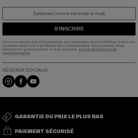
COURRIEL
S'INSCRIRE
Vous trouverez des informations sur la manière dont DefShop traite vos
données dans notre politique de confidentialité. Vous pouvez vous
désinscrire gratuitement à tout moment.
Lire la déclaration de
confidentialité.
Visit our Instagram page:
Visit our Facebook page:
Visit our YouTube channel:
GARANTIE DU PRIX LE PLUS BAS
PAIEMENT SÉCURISÉ