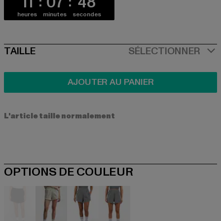
11
07
48
heures
minutes
secondes
SIZE
TAILLE
SÉLECTIONNER
AJOUTER AU PANIER
L'article taille normalement
OPTIONS DE COULEUR