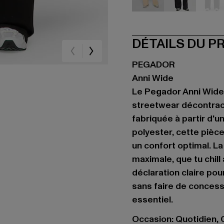
beige
schwarz
sc
DÉTAILS DU P
PEGADOR
Anni Wide
Le Pegador Anni Wide
streetwear décontract
fabriquée à partir d'
polyester, cette pièc
un confort optimal. L
maximale, que tu chill
déclaration claire pou
sans faire de concessi
essentiel.
Occasion: Quotidien, C