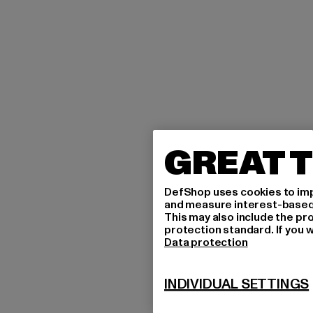
GREAT T
DefShop uses cookies to imp
and measure interest-based c
This may also include the pr
protection standard. If you w
Data protection
INDIVIDUAL SETTINGS