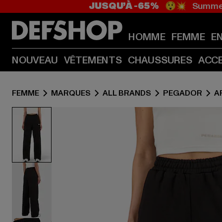
JUSQU’À -65%
😲💥 Summer
HOMME
FEMME
E
NOUVEAU
VÊTEMENTS
CHAUSSURES
ACC
FEMME
MARQUES
ALL BRANDS
PEGADOR
A