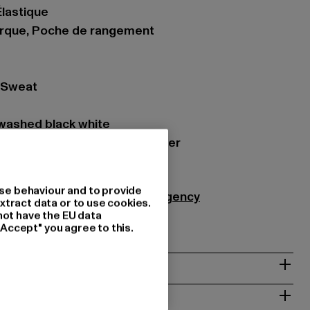
lastique
marque, Poche de rangement
- Sweat
 washed black white
iau: 80% Coton, 20% Polyester
211
se behaviour and to provide
Agency GmbH |
info@themad.agency
xtract data or to use cookies.
48282 Emsdetten | DE
not have the EU data
"Accept" you agree to this.
NTRETIEN