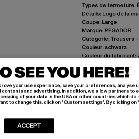
Types de fermeture: É
Détails: Logo de la 
Coupe: Large
Marque: PEGADOR
Catégorie: Trousers 
Couleur: schwarz
Couleur du fabricant:
Composition du matér
O SEE YOU HERE!
Art.Nr: PGDR4785-23
rove your use experience, save your preferences, analyse u
Fabricant: The Mad 
ontents and advertising. In addition, we allow partners to e
Hollefeldstraße 16 | 
ocessing of your data in the USA or other countries which do 
ant to change this, click on "Custom settings". By clicking on 
TAILLE
ACCEPT
CONSEILS D'E