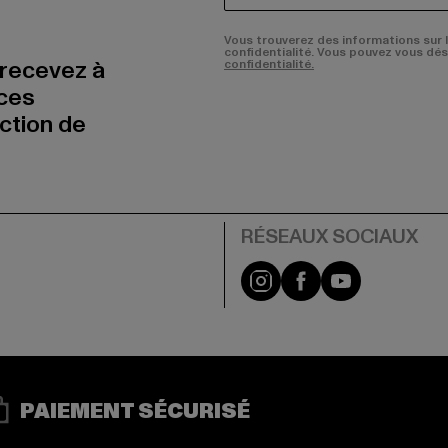
Vous trouverez des informations sur 
confidentialité. Vous pouvez vous dé
 recevez à
confidentialité.
nces
uction de
Visit our Instagram pa
Visit our Facebo
Visit our Y
PAIEMENT SÉCURISÉ