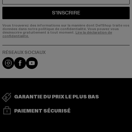
COURRIEL
S'INSCRIRE
Vous trouverez des informations sur la manière dont DefShop traite vos
données dans notre politique de confidentialité. Vous pouvez vous
désinscrire gratuitement à tout moment.
Lire la déclaration de
confidentialité.
Visit our Instagram page:
Visit our Facebook page:
Visit our YouTube channel:
GARANTIE DU PRIX LE PLUS BAS
PAIEMENT SÉCURISÉ