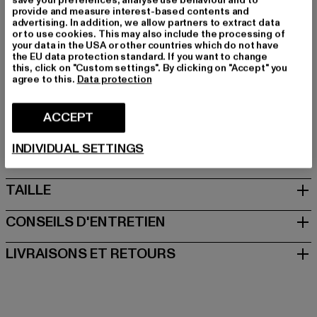
save your preferences, analyse use behaviour and to
Marque: Buffalo
provide and measure interest-based contents and
Catégorie: Tall Boots
advertising. In addition, we allow partners to extract data
or to use cookies. This may also include the processing of
Couleur: schwarz
your data in the USA or other countries which do not have
Couleur du fabricant: black
the EU data protection standard. If you want to change
this, click on "Custom settings". By clicking on "Accept" you
Art.Nr: PD00010738-00007
agree to this.
Data protection
Fabricant: Buffalo Boots GmbH |
service-de@buffalo-
ACCEPT
boots.com
Schanzenstraße 41 | 51063 Köln | DE
INDIVIDUAL SETTINGS
TAILLE
CONSEILS D'ENTRETIEN
LIVRAISONS ET RETOURS