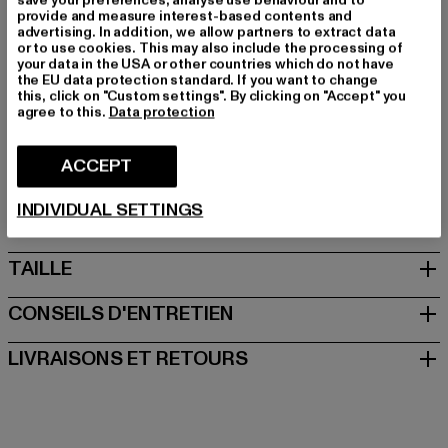
save your preferences, analyse use behaviour and to
Couleur: schwarz
provide and measure interest-based contents and
Couleur du fabricant: black
advertising. In addition, we allow partners to extract data
or to use cookies. This may also include the processing of
Matériau supérieur: autre matière
your data in the USA or other countries which do not have
Doublure: autres matières
the EU data protection standard. If you want to change
this, click on "Custom settings". By clicking on "Accept" you
Art.Nr: PD00016393-00007
agree to this.
Data protection
Fabricant: Buffalo Boots GmbH |
service-de@buffalo-
ACCEPT
boots.com
Schanzenstraße 41 | 51063 Köln | DE
INDIVIDUAL SETTINGS
TAILLE
CONSEILS D'ENTRETIEN
LIVRAISONS ET RETOURS