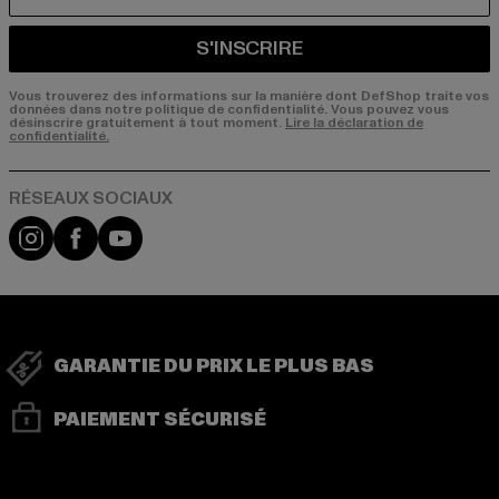
COURRIEL
S'INSCRIRE
Vous trouverez des informations sur la manière dont DefShop traite vos
données dans notre politique de confidentialité. Vous pouvez vous
désinscrire gratuitement à tout moment.
Lire la déclaration de
confidentialité.
Visit our Instagram page:
Visit our Facebook page:
Visit our YouTube channel:
GARANTIE DU PRIX LE PLUS BAS
PAIEMENT SÉCURISÉ