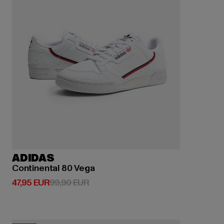
ADIDAS
Continental 80 Vega
Prix courant: 47,95 EUR
Prix en promotion: 99,90 EUR
47,95 EUR
99,90 EUR