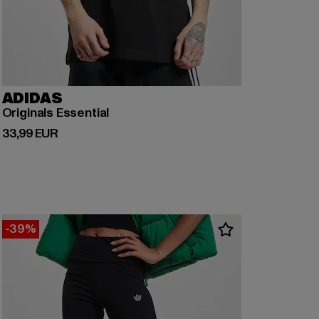
ADIDAS
Originals Essential
Prix courant: 33,99 EUR
33,99 EUR
-39%