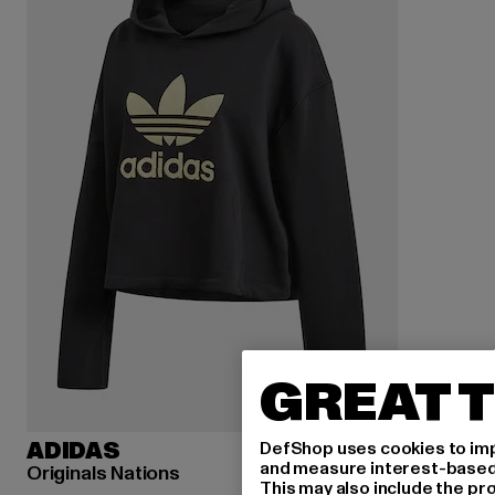
GREAT T
DefShop uses cookies to imp
ADIDAS
and measure interest-based c
Originals Nations
This may also include the pr