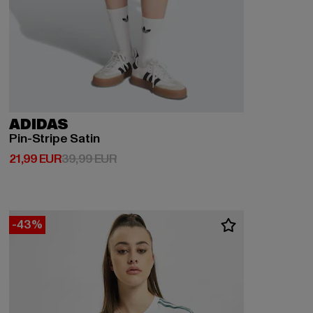
ADIDAS
Pin-Stripe Satin
Prix courant: 21,99 EUR
Prix en promotion: 39,99 EUR
21,99 EUR
39,99 EUR
-43%