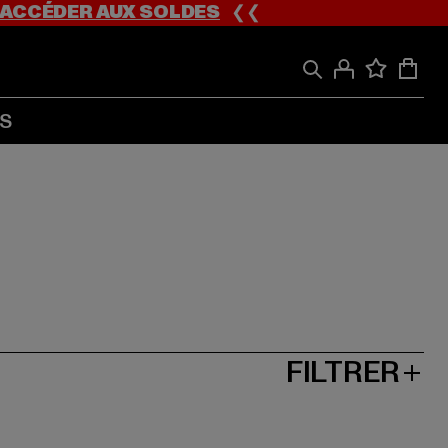
ACCÉDER AUX SOLDES
❮❮
S
FILTRER