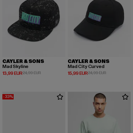
CAYLER & SONS
CAYLER & SONS
Mad Skyline
Mad City Curved
Prix courant: 13,99 EUR
Prix en promotion: 24,99 EUR
Prix courant: 15,99 EUR
Prix en promot
13,99 EUR
24,99 EUR
15,99 EUR
24,99 EUR
-33%