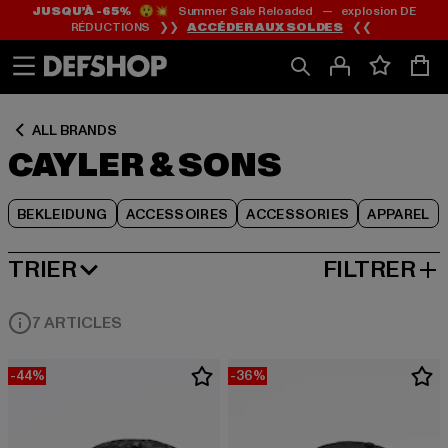
JUSQU’À -65%
😲💥 Summer Sale Reloaded — explosion DE
Passer
Passer
Passer
RÉDUCTIONS ❯❯
ACCÉDER AUX SOLDES
❮❮
au
au
au
Contenu
Pied
Grille
de
de
page
produits
ALL BRANDS
CAYLER & SONS
BEKLEIDUNG
ACCESSOIRES
ACCESSORIES
APPAREL
TRIER
FILTRER
MEILLEURES VENTES
7 ARTICLES
-44%
-36%