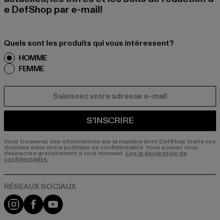
e DefShop par e-mail!
Quels sont les produits qui vous intéressent?
HOMME
FEMME
COURRIEL
S'INSCRIRE
Vous trouverez des informations sur la manière dont DefShop traite vos
données dans notre politique de confidentialité. Vous pouvez vous
désinscrire gratuitement à tout moment.
Lire la déclaration de
confidentialité.
Visit our Instagram page:
Visit our Facebook page:
Visit our YouTube channel: