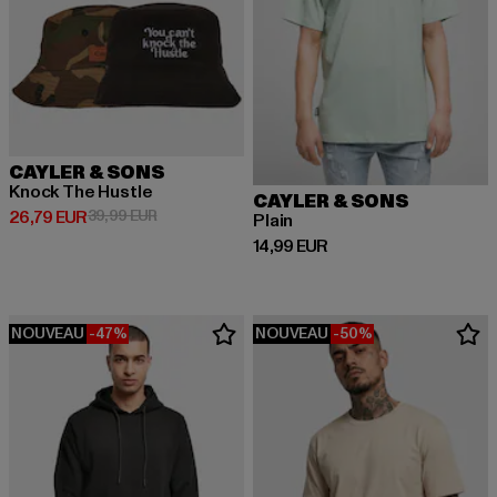
CAYLER & SONS
Knock The Hustle
CAYLER & SONS
Prix courant: 26,79 EUR
Prix en promotion: 39,99 EUR
26,79 EUR
39,99 EUR
Plain
Prix courant: 14,99 EUR
14,99 EUR
NOUVEAU
-47%
NOUVEAU
-50%