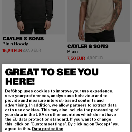
CAYLER & SONS
Plain Hoody
CAYLER & SONS
Prix courant: 15,89 EUR
Prix en promotion: 29,99 EUR
15,89 EUR
29,99 EUR
Plain
Prix courant: 7,50 EUR
Prix en promotio
7,50 EUR
14,99 EUR
GREAT TO SEE YOU
HERE!
-50%
DefShop uses cookies to improve your use experience,
save your preferences, analyse use behaviour and to
provide and measure interest-based contents and
advertising. In addition, we allow partners to extract data
or to use cookies. This may also include the processing of
your data in the USA or other countries which do not have
the EU data protection standard. If you want to change
this, click on "Custom settings". By clicking on "Accept" you
agree to this.
Data protection