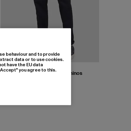
se behaviour and to provide
xtract data or to use cookies.
not have the EU data
JACK AND JONES
"Accept" you agree to this.
Jack & Jones Marco Sunny Chinos
Prix courant: 30,00 EUR
Prix en promotion: 59,99 EUR
30,00 EUR
59,99 EUR