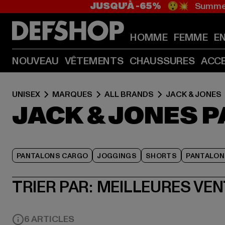
JUSQU’À -65%
😲💥 Summer
HOMME
FEMME
E
NOUVEAU
VÊTEMENTS
CHAUSSURES
ACC
UNISEX
MARQUES
ALL BRANDS
JACK & JONES
JACK & JONES 
PANTALONS CARGO
JOGGINGS
SHORTS
PANTALON
TRIER PAR:
MEILLEURES VE
6 ARTICLES