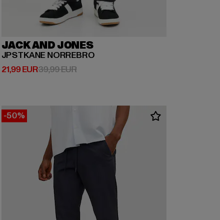
JACK AND JONES
JPSTKANE NORREBRO
Prix courant: 21,99 EUR
Prix en promotion: 39,99 EUR
21,99 EUR
39,99 EUR
-50%