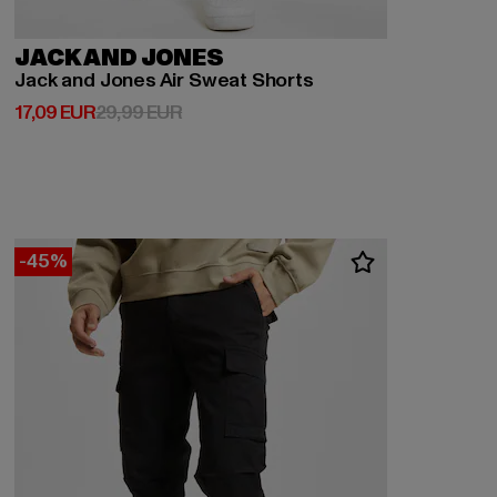
JACK AND JONES
Jack and Jones Air Sweat Shorts
Prix courant: 17,09 EUR
Prix en promotion: 29,99 EUR
17,09 EUR
29,99 EUR
-45%