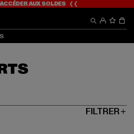
ACCÉDER AUX SOLDES
❮❮
S
ORTS
FILTRER