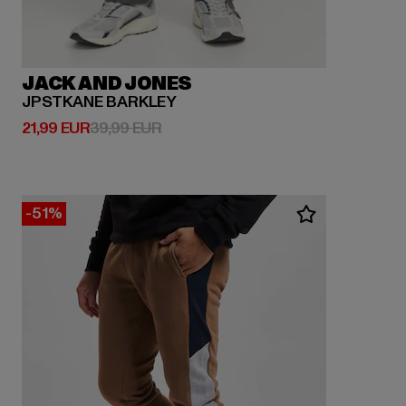
JACK AND JONES
JPSTKANE BARKLEY
Prix courant: 21,99 EUR
Prix en promotion: 39,99 EUR
21,99 EUR
39,99 EUR
-51%