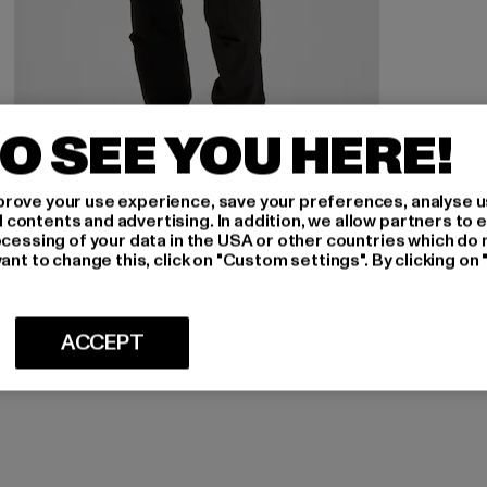
O SEE YOU HERE!
rove your use experience, save your preferences, analyse u
ontents and advertising. In addition, we allow partners to e
ocessing of your data in the USA or other countries which do 
JACK AND JONES
ant to change this, click on "Custom settings". By clicking on 
Kane Barkley
Prix courant: 21,99 EUR
Prix en promotion: 39,99 EUR
21,99 EUR
39,99 EUR
ACCEPT