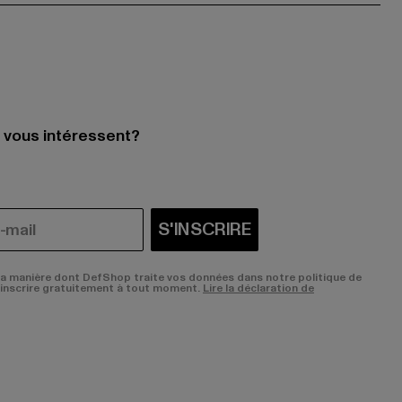
i vous intéressent?
S'INSCRIRE
la manière dont DefShop traite vos données dans notre politique de
sinscrire gratuitement à tout moment.
Lire la déclaration de