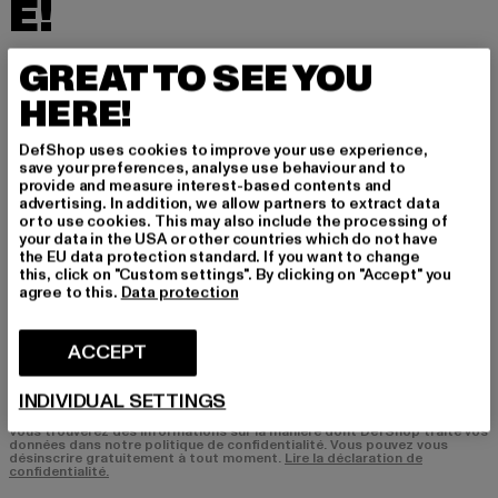
É!
Inscrivez-vous ici à notre newsletter et receve
GREAT TO SEE YOU
z à l'avenir des informations sur les tendances
HERE!
actuelles, les offres et les bons de réduction d
e DefShop par e-mail!
DefShop uses cookies to improve your use experience,
save your preferences, analyse use behaviour and to
provide and measure interest-based contents and
advertising. In addition, we allow partners to extract data
Quels sont les produits qui vous intéressent?
or to use cookies. This may also include the processing of
your data in the USA or other countries which do not have
HOMME
the EU data protection standard. If you want to change
FEMME
this, click on "Custom settings". By clicking on "Accept" you
agree to this.
Data protection
COURRIEL
ACCEPT
S'INSCRIRE
INDIVIDUAL SETTINGS
Vous trouverez des informations sur la manière dont DefShop traite vos
données dans notre politique de confidentialité. Vous pouvez vous
désinscrire gratuitement à tout moment.
Lire la déclaration de
confidentialité.