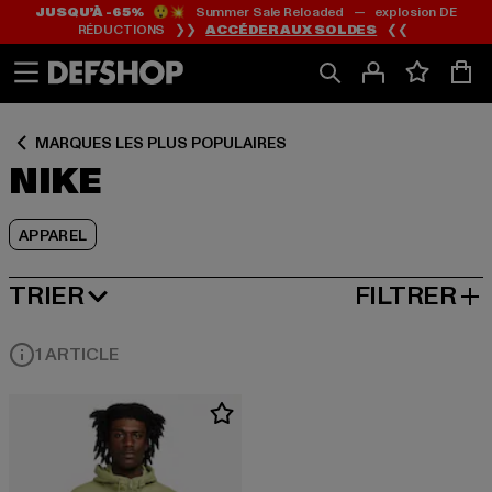
JUSQU’À -65%
😲💥 Summer Sale Reloaded — explosion DE
Passer
Passer
Passer
RÉDUCTIONS ❯❯
ACCÉDER AUX SOLDES
❮❮
au
au
au
Contenu
Pied
Grille
de
de
page
produits
MARQUES LES PLUS POPULAIRES
NIKE
APPAREL
TRIER
FILTRER
MEILLEURES VENTES
1 ARTICLE