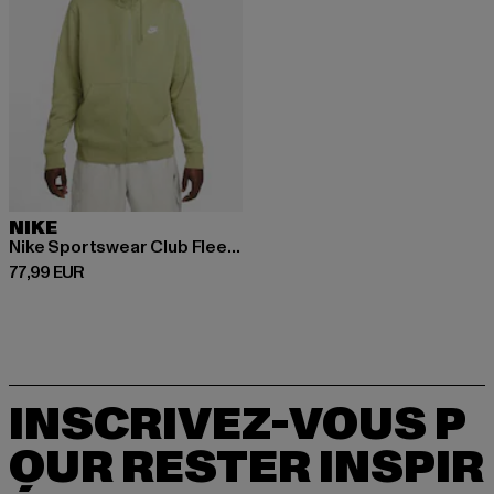
NIKE
Nike Sportswear Club Fleece Zip Hoodies
Prix courant: 77,99 EUR
77,99 EUR
INSCRIVEZ-VOUS P
OUR RESTER INSPIR