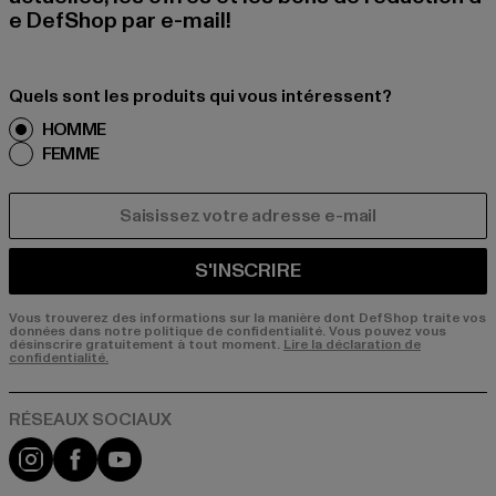
e DefShop par e-mail!
Quels sont les produits qui vous intéressent?
HOMME
FEMME
COURRIEL
S'INSCRIRE
Vous trouverez des informations sur la manière dont DefShop traite vos
données dans notre politique de confidentialité. Vous pouvez vous
désinscrire gratuitement à tout moment.
Lire la déclaration de
confidentialité.
Visit our Instagram page:
Visit our Facebook page:
Visit our YouTube channel: