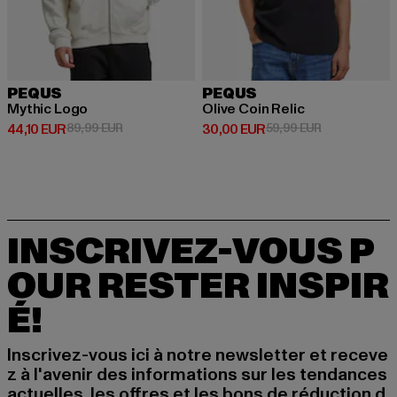
PEQUS
PEQUS
Mythic Logo
Olive Coin Relic
Prix courant: 44,10 EUR
Prix en promotion: 89,99 EUR
Prix courant: 30,00 EUR
Prix en promo
44,10 EUR
89,99 EUR
30,00 EUR
59,99 EUR
INSCRIVEZ-VOUS P
OUR RESTER INSPIR
É!
Inscrivez-vous ici à notre newsletter et receve
z à l'avenir des informations sur les tendances
actuelles, les offres et les bons de réduction d