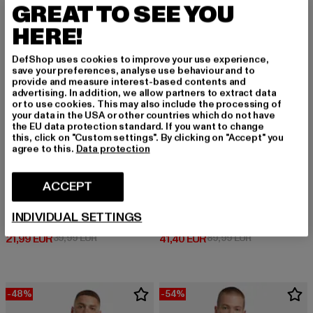
GREAT TO SEE YOU
-45%
-54%
HERE!
DefShop uses cookies to improve your use experience,
save your preferences, analyse use behaviour and to
provide and measure interest-based contents and
advertising. In addition, we allow partners to extract data
or to use cookies. This may also include the processing of
your data in the USA or other countries which do not have
the EU data protection standard. If you want to change
this, click on "Custom settings". By clicking on "Accept" you
agree to this.
Data protection
ACCEPT
PEQUS
PEQUS
INDIVIDUAL SETTINGS
Fitted Outlined Mythic Logo
PEQUS Mythic Logo Hoodie
Prix courant: 21,99 EUR
Prix en promotion: 39,99 EUR
Prix courant: 41,40 EUR
Prix en promot
21,99 EUR
39,99 EUR
41,40 EUR
89,99 EUR
-48%
-54%