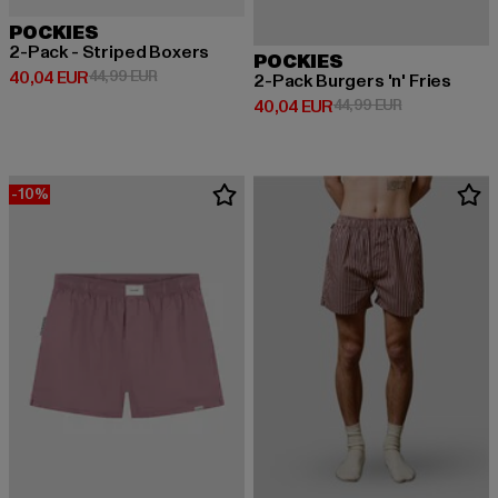
POCKIES
2-Pack - Striped Boxers
POCKIES
Prix courant: 40,04 EUR
Prix en promotion: 44,99 EUR
40,04 EUR
44,99 EUR
2-Pack Burgers 'n' Fries
Prix courant: 40,04 EUR
Prix en promot
40,04 EUR
44,99 EUR
-10%