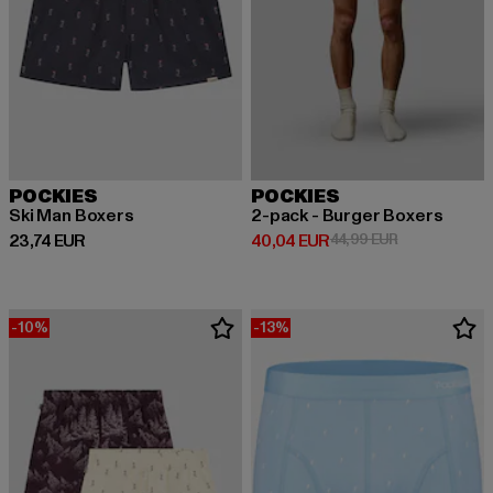
POCKIES
POCKIES
Ski Man Boxers
2-pack - Burger Boxers
Prix courant: 23,74 EUR
Prix courant: 40,04 EUR
Prix en promot
23,74 EUR
40,04 EUR
44,99 EUR
-10%
-13%