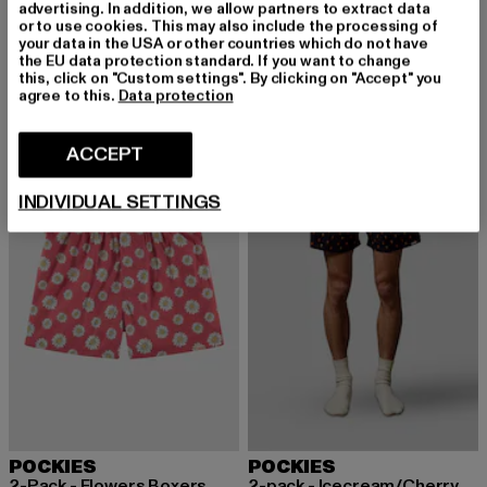
POCKIES
POCKIES
advertising. In addition, we allow partners to extract data
TC Striped - Boyfriend Boxers
Striped Boyfriend Boxers
or to use cookies. This may also include the processing of
your data in the USA or other countries which do not have
Prix courant: 23,74 EUR
Prix courant: 23,74 EUR
23,74 EUR
23,74 EUR
the EU data protection standard. If you want to change
this, click on "Custom settings". By clicking on "Accept" you
agree to this.
Data protection
-10%
-10%
ACCEPT
INDIVIDUAL SETTINGS
POCKIES
POCKIES
2-Pack - Flowers Boxers
2-pack - Icecream/Cherry Boxers