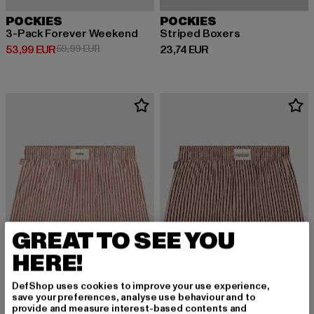
POCKIES
POCKIES
3-Pack Forever Weekend
Striped Boxers
Prix courant: 53,99 EUR
Prix en promotion: 59,99 EUR
Prix courant: 23,74 EUR
53,99 EUR
59,99 EUR
23,74 EUR
GREAT TO SEE YOU
HERE!
DefShop uses cookies to improve your use experience,
save your preferences, analyse use behaviour and to
provide and measure interest-based contents and