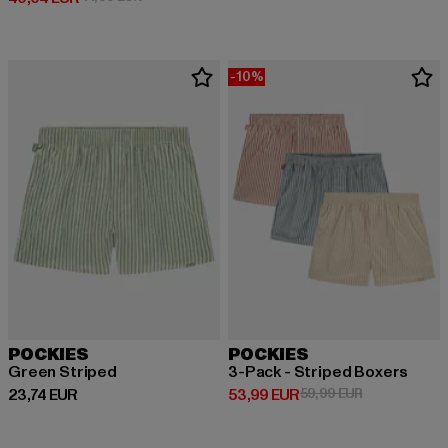
-10%
POCKIES
POCKIES
Green Striped
3-Pack - Striped Boxers
Prix courant: 23,74 EUR
Prix courant: 53,99 EUR
Prix en promo
23,74 EUR
53,99 EUR
59,99 EUR