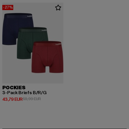
-27%
POCKIES
3-Pack Briefs B/R/G
Prix courant: 43,79 EUR
Prix en promotion: 59,99 EUR
43,79 EUR
59,99 EUR