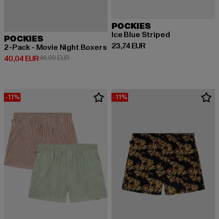
POCKIES
Ice Blue Striped
POCKIES
Prix courant: 23,74 EUR
23,74 EUR
2-Pack - Movie Night Boxers
Prix courant: 40,04 EUR
Prix en promotion: 44,99 EUR
40,04 EUR
44,99 EUR
-11%
-11%