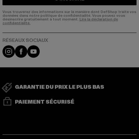
Vous trouverez des informations sur la manière dont DefShop traite vos
données dans notre politique de confidentialité. Vous pouvez vous
désinscrire gratuitement à tout moment.
Lire la déclaration de
confidentialité.
Visit our Instagram page:
Visit our Facebook page:
Visit our YouTube channel:
GARANTIE DU PRIX LE PLUS BAS
PAIEMENT SÉCURISÉ