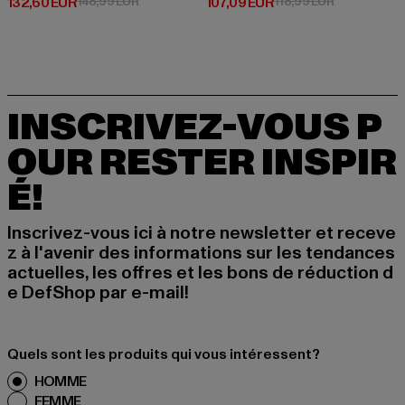
Prix courant: 132,60 EUR
Prix en promotion: 148,99 EUR
Prix courant: 107,09 EUR
Prix en prom
132,60 EUR
148,99 EUR
107,09 EUR
118,99 EUR
INSCRIVEZ-VOUS P
OUR RESTER INSPIR
É!
Inscrivez-vous ici à notre newsletter et receve
z à l'avenir des informations sur les tendances
actuelles, les offres et les bons de réduction d
e DefShop par e-mail!
Quels sont les produits qui vous intéressent?
HOMME
FEMME