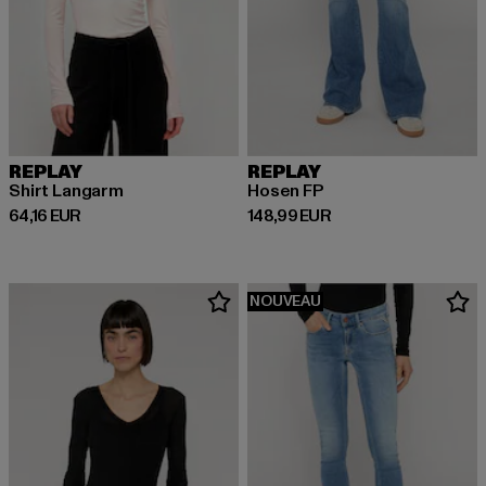
REPLAY
REPLAY
Shirt Langarm
Hosen FP
Prix courant: 64,16 EUR
Prix courant: 148,99 EUR
64,16 EUR
148,99 EUR
NOUVEAU