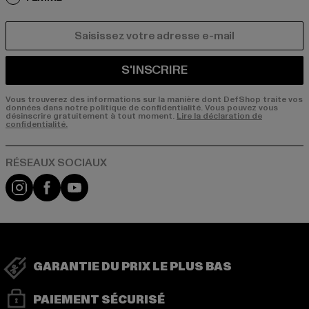
COURRIEL
S'INSCRIRE
Vous trouverez des informations sur la manière dont DefShop traite vos
données dans notre politique de confidentialité. Vous pouvez vous
désinscrire gratuitement à tout moment.
Lire la déclaration de
confidentialité.
Visit our Instagram page:
Visit our Facebook page:
Visit our YouTube channel:
GARANTIE DU PRIX LE PLUS BAS
PAIEMENT SÉCURISÉ