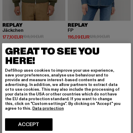
REPLAY
REPLAY
Jäckchen
FP
Prix courant: 177,10 EUR
Prix en promotion: 198,99 EUR
Prix courant: 116,09 EUR
Prix en prom
177,10 EUR
198,99 EUR
116,09 EUR
128,99 EUR
GREAT TO SEE YOU
HERE!
-10%
NOUVEAU
-10%
DefShop uses cookies to improve your use experience,
save your preferences, analyse use behaviour and to
provide and measure interest-based contents and
advertising. In addition, we allow partners to extract data
or to use cookies. This may also include the processing of
your data in the USA or other countries which do not have
the EU data protection standard. If you want to change
this, click on "Custom settings". By clicking on "Accept" you
agree to this.
Data protection
ACCEPT