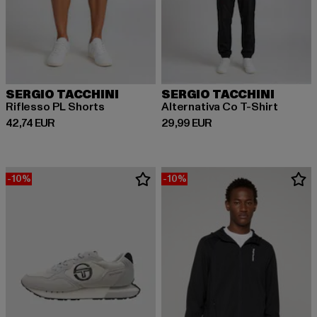
SERGIO TACCHINI
SERGIO TACCHINI
Riflesso PL Shorts
Alternativa Co T-Shirt
Prix courant: 42,74 EUR
Prix courant: 29,99 EUR
42,74 EUR
29,99 EUR
-10%
-10%