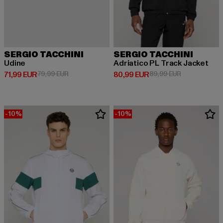
SERGIO TACCHINI
SERGIO TACCHINI
Udine
Adriatico PL Track Jacket
Prix courant: 71,99 EUR
Prix en promotion: 79,99 EUR
Prix courant: 80,99 EUR
Prix en promo
71,99 EUR
79,99 EUR
80,99 EUR
89,99 EUR
-10%
-10%