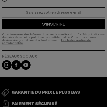
COURRIEL
S'INSCRIRE
Vous trouverez des informations sur la manière dont DefShop traite vos
données dans notre politique de confidentialité. Vous pouvez vous
désinscrire gratuitement à tout moment.
Lire la déclaration de
confidentialité.
Visit our Instagram page:
Visit our Facebook page:
Visit our YouTube channel:
GARANTIE DU PRIX LE PLUS BAS
PAIEMENT SÉCURISÉ