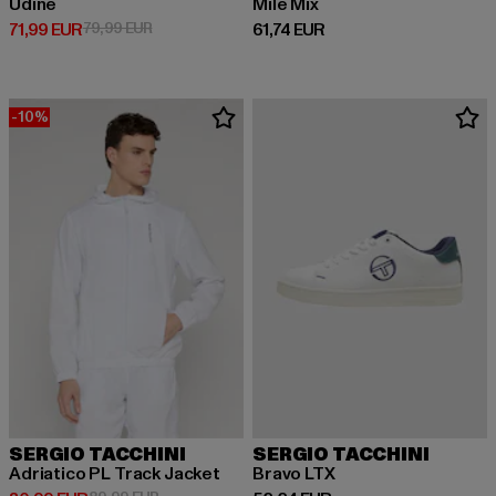
Udine
Mile Mix
Prix courant: 71,99 EUR
Prix en promotion: 79,99 EUR
Prix courant: 61,74 EUR
71,99 EUR
79,99 EUR
61,74 EUR
-10%
SERGIO TACCHINI
SERGIO TACCHINI
Adriatico PL Track Jacket
Bravo LTX