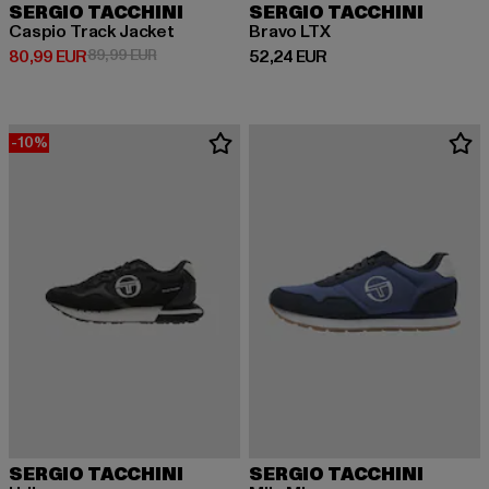
SERGIO TACCHINI
SERGIO TACCHINI
Caspio Track Jacket
Bravo LTX
Prix courant: 80,99 EUR
Prix en promotion: 89,99 EUR
Prix courant: 52,24 EUR
80,99 EUR
89,99 EUR
52,24 EUR
-10%
SERGIO TACCHINI
SERGIO TACCHINI