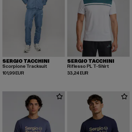
SERGIO TACCHINI
SERGIO TACCHINI
Scorpione Tracksuit
Riflesso PL T-Shirt
Prix courant: 101,99 EUR
Prix courant: 33,24 EUR
101,99 EUR
33,24 EUR