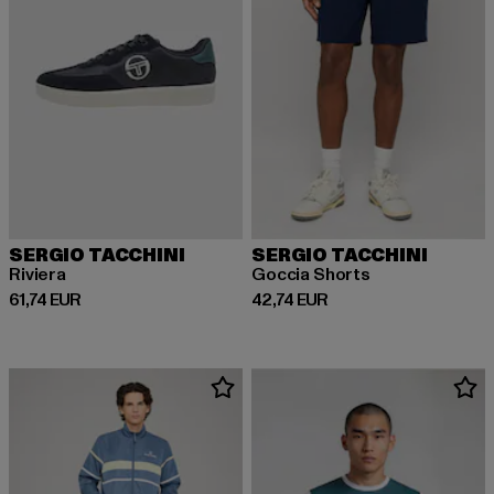
SERGIO TACCHINI
SERGIO TACCHINI
Riviera
Goccia Shorts
Prix courant: 61,74 EUR
Prix courant: 42,74 EUR
61,74 EUR
42,74 EUR