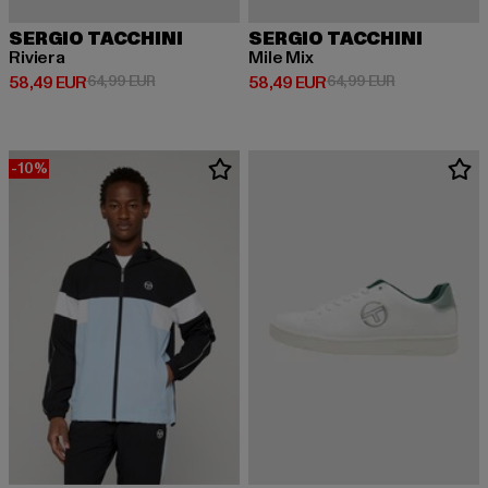
SERGIO TACCHINI
SERGIO TACCHINI
Riviera
Mile Mix
Prix courant: 58,49 EUR
Prix en promotion: 64,99 EUR
Prix courant: 58,49 EUR
Prix en promo
58,49 EUR
64,99 EUR
58,49 EUR
64,99 EUR
-10%