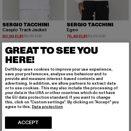
SERGIO TACCHINI
SERGIO TACCHINI
Caspio Track Jacket
Egeo
Prix courant: 80,99 EUR
Prix en promotion: 89,99 EUR
Prix courant: 76,49 EUR
Prix en promo
80,99 EUR
89,99 EUR
76,49 EUR
84,99 EUR
GREAT TO SEE YOU
HERE!
-10%
-10%
DefShop uses cookies to improve your use experience,
save your preferences, analyse use behaviour and to
provide and measure interest-based contents and
advertising. In addition, we allow partners to extract data
or to use cookies. This may also include the processing of
your data in the USA or other countries which do not have
the EU data protection standard. If you want to change
this, click on "Custom settings". By clicking on "Accept" you
agree to this.
Data protection
ACCEPT