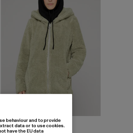
se behaviour and to provide
URBAN CLASSICS
xtract data or to use cookies.
Ladies Sherpa
not have the EU data