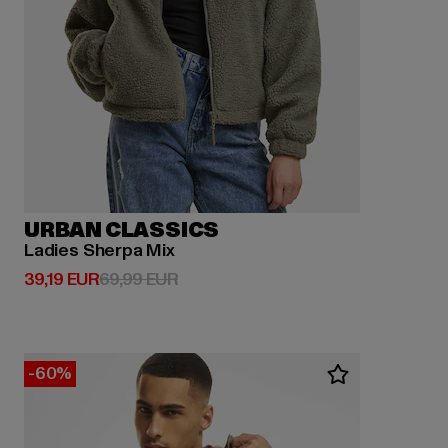
URBAN CLASSICS
Ladies Sherpa Mix
Prix courant: 39,19 EUR
Prix en promotion: 69,99 EUR
39,19 EUR
69,99 EUR
-60%