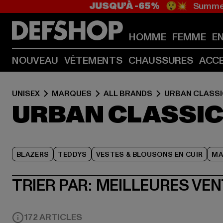
JUSQU’À -65%
😲💥 Summer
HOMME
FEMME
E
NOUVEAU
VÊTEMENTS
CHAUSSURES
ACC
UNISEX
MARQUES
ALL BRANDS
URBAN CLASS
URBAN CLASSIC
BLAZERS
TEDDYS
VESTES & BLOUSONS EN CUIR
MA
TRIER PAR:
MEILLEURES VE
172 ARTICLES